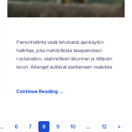
Painonhallinta vaatii tehokasta ajankäytön
hallintaa, joka mahdollistaa tasapainoisen
ruokavalion, säännöllisen liikunnan ja riittävän
levon. Aikarajat auttavat asettamaan realistisia
Continue Reading →
…
6
7
8
9
10
…
12
>