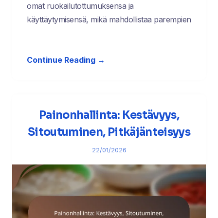
omat ruokailutottumuksensa ja
käyttäytymisensä, mikä mahdollistaa parempien
Continue Reading →
Painonhallinta: Kestävyys,
Sitoutuminen, Pitkäjänteisyys
22/01/2026