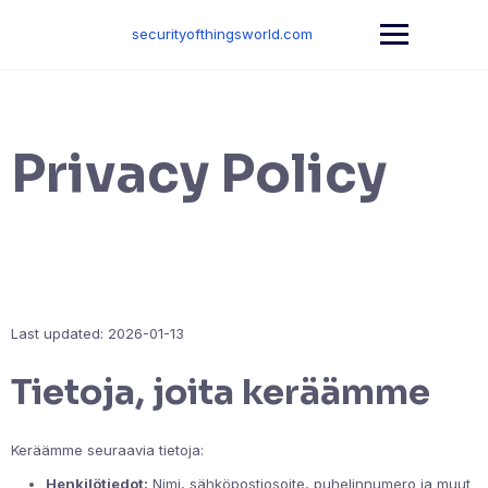
Skip
to
securityofthingsworld.com
content
Privacy Policy
Last updated: 2026-01-13
Tietoja, joita keräämme
Keräämme seuraavia tietoja:
Henkilötiedot:
Nimi, sähköpostiosoite, puhelinnumero ja muut