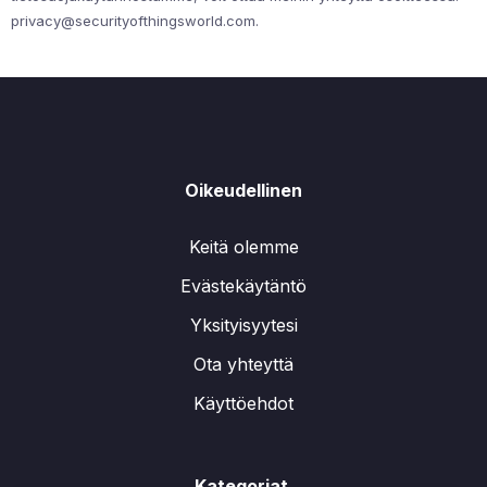
privacy@securityofthingsworld.com
.
Oikeudellinen
Keitä olemme
Evästekäytäntö
Yksityisyytesi
Ota yhteyttä
Käyttöehdot
Kategoriat