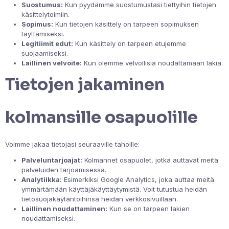
Suostumus:
Kun pyydämme suostumustasi tiettyihin tietojen
käsittelytoimiin.
Sopimus:
Kun tietojen käsittely on tarpeen sopimuksen
täyttämiseksi.
Legitiimit edut:
Kun käsittely on tarpeen etujemme
suojaamiseksi.
Laillinen velvoite:
Kun olemme velvollisia noudattamaan lakia.
Tietojen jakaminen
kolmansille osapuolille
Voimme jakaa tietojasi seuraaville tahoille:
Palveluntarjoajat:
Kolmannet osapuolet, jotka auttavat meitä
palveluiden tarjoamisessa.
Analytiikka:
Esimerkiksi Google Analytics, joka auttaa meitä
ymmärtämään käyttäjäkäyttäytymistä. Voit tutustua heidän
tietosuojakäytäntöihinsä heidän verkkosivuillaan.
Laillinen noudattaminen:
Kun se on tarpeen lakien
noudattamiseksi.