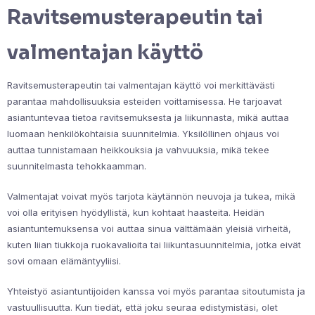
Ravitsemusterapeutin tai
valmentajan käyttö
Ravitsemusterapeutin tai valmentajan käyttö voi merkittävästi
parantaa mahdollisuuksia esteiden voittamisessa. He tarjoavat
asiantuntevaa tietoa ravitsemuksesta ja liikunnasta, mikä auttaa
luomaan henkilökohtaisia suunnitelmia. Yksilöllinen ohjaus voi
auttaa tunnistamaan heikkouksia ja vahvuuksia, mikä tekee
suunnitelmasta tehokkaamman.
Valmentajat voivat myös tarjota käytännön neuvoja ja tukea, mikä
voi olla erityisen hyödyllistä, kun kohtaat haasteita. Heidän
asiantuntemuksensa voi auttaa sinua välttämään yleisiä virheitä,
kuten liian tiukkoja ruokavalioita tai liikuntasuunnitelmia, jotka eivät
sovi omaan elämäntyyliisi.
Yhteistyö asiantuntijoiden kanssa voi myös parantaa sitoutumista ja
vastuullisuutta. Kun tiedät, että joku seuraa edistymistäsi, olet