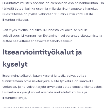
Liikuntatottumusten arviointi on olennainen osa painonhallintaa. On
tärkeää tietää, kuinka usein ja millaisia liikuntamuotoja harjoitat.
Suositeltavaa on pyrkiä vähintään 150 minuuttiin kohtuullista
liikuntaa viikossa.
Voit myös miettiä, nautitko liikunnasta vai onko se sinulle
velvollisuus. Liikunnan ilon löytäminen voi parantaa sitoutumista ja
auttaa saavuttamaan tavoitteet tehokkaammin.
Itsearviointityökalut ja
kyselyt
Itsearviointityökalut, kuten kyselyt ja testit, voivat auttaa
tunnistamaan omia riskitekijöitä. Näitä työkaluja on saatavilla
verkossa, ja ne voivat tarjota arvokasta tietoa omasta tilanteestasi.
Esimerkiksi kyselyt voivat arvioida ruokailutottumuksia ja
liikuntamotiiveja.