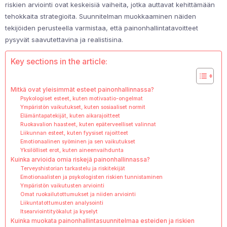
riskien arviointi ovat keskeisiä vaiheita, jotka auttavat kehittämään
tehokkaita strategioita. Suunnitelman muokkaaminen näiden
tekijöiden perusteella varmistaa, että painonhallintatavoitteet
pysyvät saavutettavina ja realistisina.
Key sections in the article:
Mitkä ovat yleisimmät esteet painonhallinnassa?
Psykologiset esteet, kuten motivaatio-ongelmat
Ympäristön vaikutukset, kuten sosiaaliset normit
Elämäntapatekijät, kuten aikarajoitteet
Ruokavalion haasteet, kuten epäterveelliset valinnat
Liikunnan esteet, kuten fyysiset rajoitteet
Emotionaalinen syöminen ja sen vaikutukset
Yksilölliset erot, kuten aineenvaihdunta
Kuinka arvioida omia riskejä painonhallinnassa?
Terveyshistorian tarkastelu ja riskitekijät
Emotionaalisten ja psykologisten riskien tunnistaminen
Ympäristön vaikutusten arviointi
Omat ruokailutottumukset ja niiden arviointi
Liikuntatottumusten analysointi
Itsearviointityökalut ja kyselyt
Kuinka muokata painonhallintasuunnitelmaa esteiden ja riskien