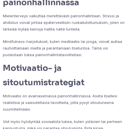
painonhallinnassa
Mielenterveys vaikuttaa merkittävästi painonhallintaan. Stressi ja
ahdistus voivat johtaa epäterveellisiin ruokailutottumuksiin, joten on
tärkeää löytää keinoja hallita näitä tunteita.
Mindfulness-harjoitukset, kuten meditaatio tai jooga, voivat auttaa
rauhoittamaan mieltä ja parantamaan itsetuntoa. Tämä voi
puolestaan tukea painonhallintatavoitteitasi.
Motivaatio- ja
sitoutumistrategiat
Motivaatio on avainasemassa painonhallinnassa. Aseta itsellesi
realistisia ja saavutettavia tavoitteita, jotta pysyt sitoutuneena
suunnitelmaasi.
Voit myös hyödyntää sosiaalista tukea, kuten ystävien tai perheen
kannustusta, mikä voi parantaa sitoutumista. Pidä kirjaa