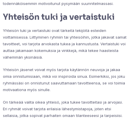
todennäköisemmin motivoitunut pysymään suunnitelmassasi.
Yhteisön tuki ja vertaistuki
Yhteisön tuki ja vertaistuki ovat tärkeitä tekijöitä esteiden
voittamisessa. Liittyminen ryhmiin tai yhteisöihin, jotka jakavat samat
tavoitteet, voi tarjota arvokasta tukea ja kannustusta. Vertaistuki voi
auttaa jakamaan kokemuksia ja vinkkejä, mikä tekee haasteista
vähemmän yksinäisiä.
Yhteisön jäsenet voivat myös tarjota käytännön neuvoja ja jakaa
omia onnistumisiaan, mikä voi inspiroida sinua. Esimerkiksi, jos joku
ryhmässäsi on onnistunut saavuttamaan tavoitteensa, se voi toimia
motivaationa myös sinulle.
On tärkeää valita oikea yhteisö, joka tukee tavoitteitasi ja arvojasi.
Eri ryhmät voivat tarjota erilaisia lähestymistapoja, joten etsi
sellaisia, jotka sopivat parhaiten omaan tilanteeseesi ja tarpeisiisi.