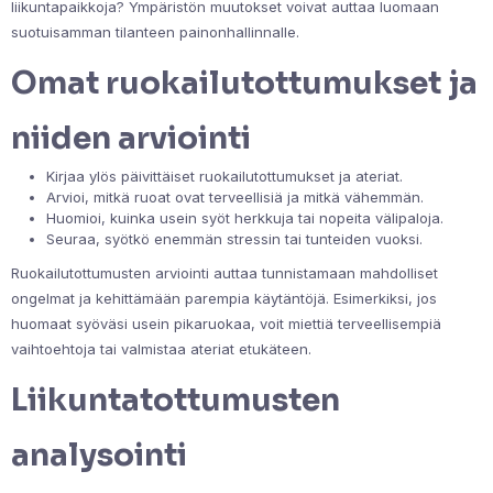
liikuntapaikkoja? Ympäristön muutokset voivat auttaa luomaan
suotuisamman tilanteen painonhallinnalle.
Omat ruokailutottumukset ja
niiden arviointi
Kirjaa ylös päivittäiset ruokailutottumukset ja ateriat.
Arvioi, mitkä ruoat ovat terveellisiä ja mitkä vähemmän.
Huomioi, kuinka usein syöt herkkuja tai nopeita välipaloja.
Seuraa, syötkö enemmän stressin tai tunteiden vuoksi.
Ruokailutottumusten arviointi auttaa tunnistamaan mahdolliset
ongelmat ja kehittämään parempia käytäntöjä. Esimerkiksi, jos
huomaat syöväsi usein pikaruokaa, voit miettiä terveellisempiä
vaihtoehtoja tai valmistaa ateriat etukäteen.
Liikuntatottumusten
analysointi