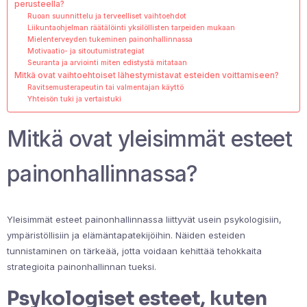
perusteella?
Ruoan suunnittelu ja terveelliset vaihtoehdot
Liikuntaohjelman räätälöinti yksilöllisten tarpeiden mukaan
Mielenterveyden tukeminen painonhallinnassa
Motivaatio- ja sitoutumistrategiat
Seuranta ja arviointi miten edistystä mitataan
Mitkä ovat vaihtoehtoiset lähestymistavat esteiden voittamiseen?
Ravitsemusterapeutin tai valmentajan käyttö
Yhteisön tuki ja vertaistuki
Mitkä ovat yleisimmät esteet
painonhallinnassa?
Yleisimmät esteet painonhallinnassa liittyvät usein psykologisiin,
ympäristöllisiin ja elämäntapatekijöihin. Näiden esteiden
tunnistaminen on tärkeää, jotta voidaan kehittää tehokkaita
strategioita painonhallinnan tueksi.
Psykologiset esteet, kuten