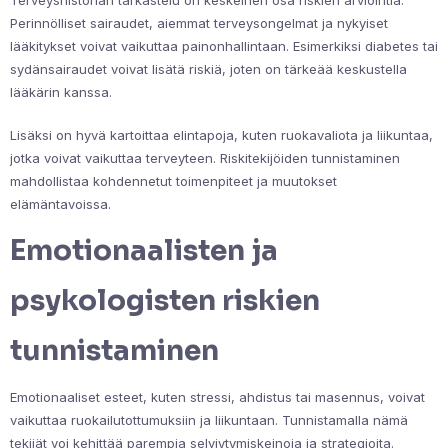
Terveyshistorian tarkastelu on keskeinen osa riskien arviointia.
Perinnölliset sairaudet, aiemmat terveysongelmat ja nykyiset
lääkitykset voivat vaikuttaa painonhallintaan. Esimerkiksi diabetes tai
sydänsairaudet voivat lisätä riskiä, joten on tärkeää keskustella
lääkärin kanssa.
Lisäksi on hyvä kartoittaa elintapoja, kuten ruokavaliota ja liikuntaa,
jotka voivat vaikuttaa terveyteen. Riskitekijöiden tunnistaminen
mahdollistaa kohdennetut toimenpiteet ja muutokset
elämäntavoissa.
Emotionaalisten ja
psykologisten riskien
tunnistaminen
Emotionaaliset esteet, kuten stressi, ahdistus tai masennus, voivat
vaikuttaa ruokailutottumuksiin ja liikuntaan. Tunnistamalla nämä
tekijät voi kehittää parempia selviytymiskeinoja ja strategioita.