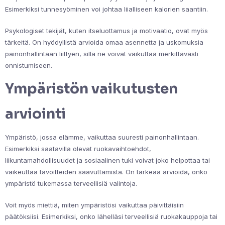
Esimerkiksi tunnesyöminen voi johtaa liialliseen kalorien saantiin.
Psykologiset tekijät, kuten itseluottamus ja motivaatio, ovat myös
tärkeitä. On hyödyllistä arvioida omaa asennetta ja uskomuksia
painonhallintaan liittyen, sillä ne voivat vaikuttaa merkittävästi
onnistumiseen.
Ympäristön vaikutusten
arviointi
Ympäristö, jossa elämme, vaikuttaa suuresti painonhallintaan.
Esimerkiksi saatavilla olevat ruokavaihtoehdot,
liikuntamahdollisuudet ja sosiaalinen tuki voivat joko helpottaa tai
vaikeuttaa tavoitteiden saavuttamista. On tärkeää arvioida, onko
ympäristö tukemassa terveellisiä valintoja.
Voit myös miettiä, miten ympäristösi vaikuttaa päivittäisiin
päätöksiisi. Esimerkiksi, onko lähelläsi terveellisiä ruokakauppoja tai