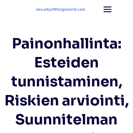
Skip
to
securityofthingsworld.com
content
Painonhallinta:
Esteiden
tunnistaminen,
Riskien arviointi,
Suunnitelman