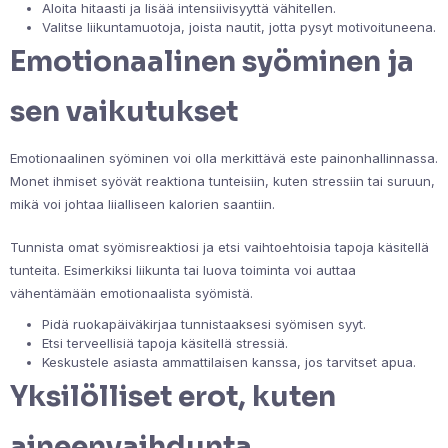
Aloita hitaasti ja lisää intensiivisyyttä vähitellen.
Valitse liikuntamuotoja, joista nautit, jotta pysyt motivoituneena.
Emotionaalinen syöminen ja
sen vaikutukset
Emotionaalinen syöminen voi olla merkittävä este painonhallinnassa.
Monet ihmiset syövät reaktiona tunteisiin, kuten stressiin tai suruun,
mikä voi johtaa liialliseen kalorien saantiin.
Tunnista omat syömisreaktiosi ja etsi vaihtoehtoisia tapoja käsitellä
tunteita. Esimerkiksi liikunta tai luova toiminta voi auttaa
vähentämään emotionaalista syömistä.
Pidä ruokapäiväkirjaa tunnistaaksesi syömisen syyt.
Etsi terveellisiä tapoja käsitellä stressiä.
Keskustele asiasta ammattilaisen kanssa, jos tarvitset apua.
Yksilölliset erot, kuten
aineenvaihdunta