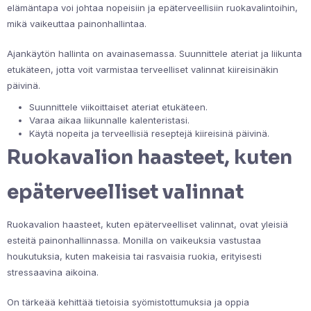
elämäntapa voi johtaa nopeisiin ja epäterveellisiin ruokavalintoihin,
mikä vaikeuttaa painonhallintaa.
Ajankäytön hallinta on avainasemassa. Suunnittele ateriat ja liikunta
etukäteen, jotta voit varmistaa terveelliset valinnat kiireisinäkin
päivinä.
Suunnittele viikoittaiset ateriat etukäteen.
Varaa aikaa liikunnalle kalenteristasi.
Käytä nopeita ja terveellisiä reseptejä kiireisinä päivinä.
Ruokavalion haasteet, kuten
epäterveelliset valinnat
Ruokavalion haasteet, kuten epäterveelliset valinnat, ovat yleisiä
esteitä painonhallinnassa. Monilla on vaikeuksia vastustaa
houkutuksia, kuten makeisia tai rasvaisia ruokia, erityisesti
stressaavina aikoina.
On tärkeää kehittää tietoisia syömistottumuksia ja oppia