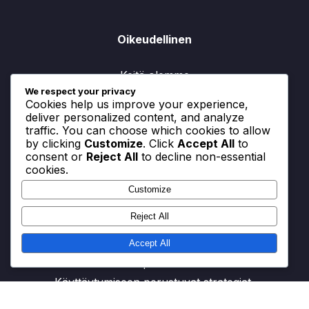
Oikeudellinen
Keitä olemme
We respect your privacy
Evästekäytäntö
Cookies help us improve your experience,
deliver personalized content, and analyze
Yksityisyytesi
traffic. You can choose which cookies to allow
by clicking
Customize
. Click
Accept All
to
Ota yhteyttä
consent or
Reject All
to decline non-essential
cookies.
Käyttöehdot
Customize
Reject All
Kategoriat
Accept All
Elämäntapamuutokset
Käyttäytymiseen perustuvat strategiat
Psykologiset lähestymistavat