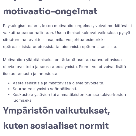
motivaatio-ongelmat
Psykologiset esteet, kuten motivaatio-ongelmat, voivat merkittävästi
vaikuttaa painonhallintaan. Usein ihmiset kokevat vaikeuksia pysyä
sitoutuneina tavoitteisiinsa, mikä voi johtua esimerkiksi
epärealistisista odotuksista tai aiemmista epäonnistumisista.
Motivaation ylläpitämiseksi on tärkeää asettaa saavutettavissa
olevia tavoitteita ja seurata edistymistä. Pienet voitot voivat lisätä
itseluottamusta ja innostusta.
Aseta realistisia ja mitattavissa olevia tavoitteita.
Seuraa edistymistä säännöllisesti.
Keskustele ystävien tai ammattilaisten kanssa tukiverkoston
luomiseksi.
Ympäristön vaikutukset,
kuten sosiaaliset normit