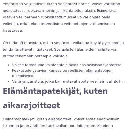
Ympäristön vaikutukset, kuten sosiaaliset normit, voivat vaikuttaa
merkittävästi ruokavalintoihin ja liikuntatottumuksiin. Esimerkiksi
ystävien tai perheen ruokailutottumukset voivat ohjata omia
valintoja, mikä tekee terveellisten vaihtoehtojen valitsemisesta
haastavaa.
On tärkeää tunnistaa, miten ympäristö vaikuttaa käyttäytymiseen ja
tehdä tarvittavat muutokset. Sosiaalisten tilanteiden hallinta voi
auttaa tekemään parempia valintoja.
Valitse terveellisiä vaihtoehtoja myös sosiaalisissa tilanteissa.
Keskustele ystävien kanssa terveellisten elämäntapojen
tukemiseksi.
Vältä ympäristöjä, jotka kannustavat epäterveellisiin valintoihin.
Elämäntapatekijät, kuten
aikarajoitteet
Elämäntapatekijät, kuten aikarajoitteet, voivat estää säännöllisen
liikunnan ja terveellisen ruokavalion noudattamisen. Kiireinen