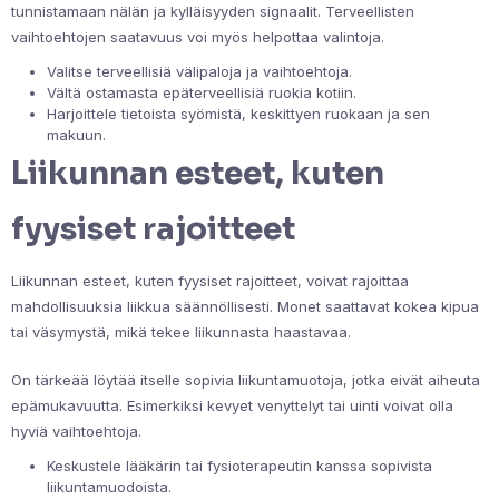
tunnistamaan nälän ja kylläisyyden signaalit. Terveellisten
vaihtoehtojen saatavuus voi myös helpottaa valintoja.
Valitse terveellisiä välipaloja ja vaihtoehtoja.
Vältä ostamasta epäterveellisiä ruokia kotiin.
Harjoittele tietoista syömistä, keskittyen ruokaan ja sen
makuun.
Liikunnan esteet, kuten
fyysiset rajoitteet
Liikunnan esteet, kuten fyysiset rajoitteet, voivat rajoittaa
mahdollisuuksia liikkua säännöllisesti. Monet saattavat kokea kipua
tai väsymystä, mikä tekee liikunnasta haastavaa.
On tärkeää löytää itselle sopivia liikuntamuotoja, jotka eivät aiheuta
epämukavuutta. Esimerkiksi kevyet venyttelyt tai uinti voivat olla
hyviä vaihtoehtoja.
Keskustele lääkärin tai fysioterapeutin kanssa sopivista
liikuntamuodoista.