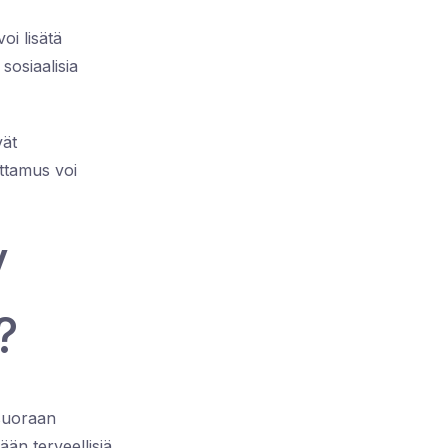
oi lisätä
sosiaalisia
vät
ttamus voi
y
?
 suoraan
än terveellisiä