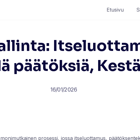
Etusivu
S
llinta: Itseluotta
ä päätöksiä, Kest
16/01/2026
 monimutkainen prosessi, jossa itseluottamus, päätöksente