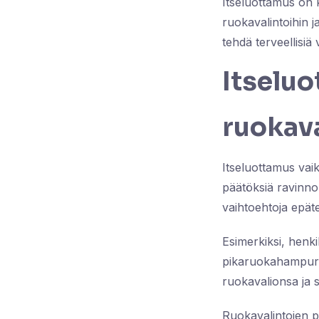
Itseluottamus on 
ruokavalintoihin j
tehdä terveellisiä 
Itselu
ruokava
Itseluottamus vai
päätöksiä ravinno
vaihtoehtoja epäte
Esimerkiksi, henki
pikaruokahampuril
ruokavalionsa ja 
Ruokavalintojen p