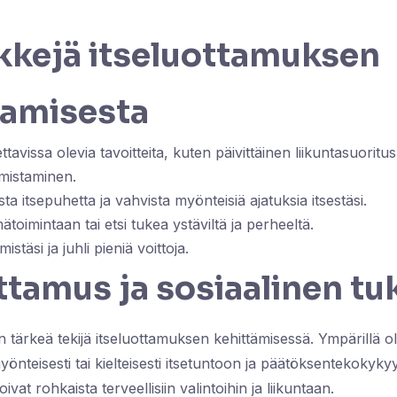
kkejä itseluottamuksen
tamisesta
tavissa olevia tavoitteita, kuten päivittäinen liikuntasuoritus 
lmistaminen.
ista itsepuhetta ja vahvista myönteisiä ajatuksia itsestäsi.
ätoimintaan tai etsi tukea ystäviltä ja perheeltä.
stäsi ja juhli pieniä voittoja.
ttamus ja sosiaalinen tu
n tärkeä tekijä itseluottamuksen kehittämisessä. Ympärillä o
yönteisesti tai kielteisesti itsetuntoon ja päätöksentekokyk
ivat rohkaista terveellisiin valintoihin ja liikuntaan.