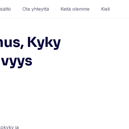
isältö
Ota yhteyttä
Keitä olemme
Kieli
mus, Kyky
ävyys
kokyky ja