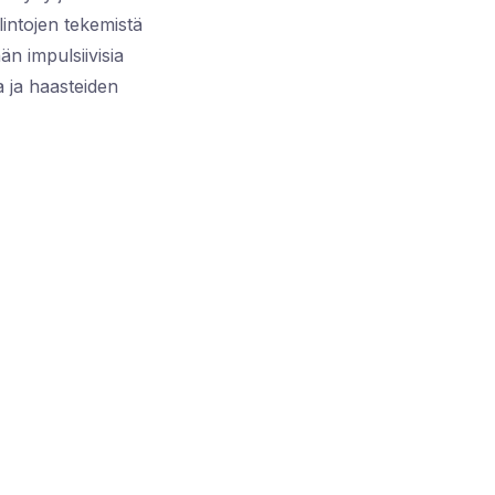
lintojen tekemistä
n impulsiivisia
a ja haasteiden