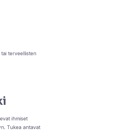
tai terveellisten
ki
levat ihmiset
yyn. Tukea antavat