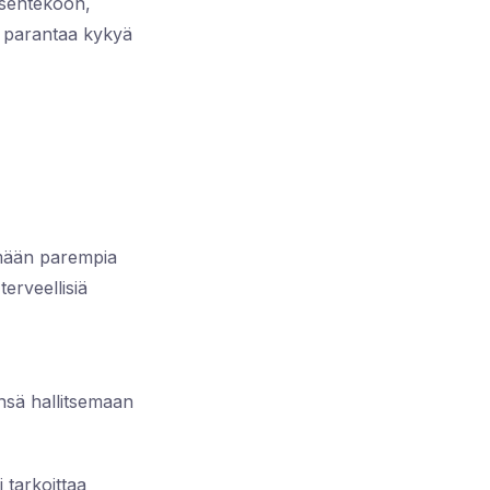
ksentekoon,
oi parantaa kykyä
kemään parempia
erveellisiä
nsä hallitsemaan
 tarkoittaa