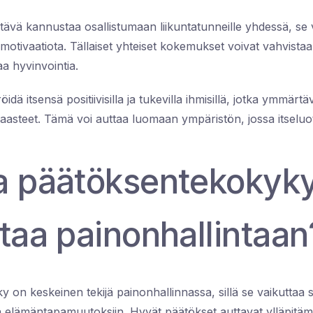
stävä kannustaa osallistumaan liikuntatunneille yhdessä, se v
 motivaatiota. Tällaiset yhteiset kokemukset voivat vahvistaa 
aa hyvinvointia.
ä itsensä positiivisilla ja tukevilla ihmisillä, jotka ymmärtä
aasteet. Tämä voi auttaa luomaan ympäristön, jossa itseluo
a päätöksentekokyk
taa painonhallintaan
 on keskeinen tekijä painonhallinnassa, sillä se vaikuttaa
ja elämäntapamuutoksiin. Hyvät päätökset auttavat ylläpitämä