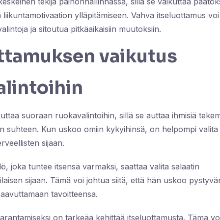
keskeinen tekijä painonhallinnassa, sillä se vaikuttaa päätö
a liikuntamotivaation ylläpitämiseen. Vahva itseluottamus v
valintoja ja sitoutua pitkäaikaisiin muutoksiin.
ottamuksen vaikutus
lintoihin
kuttaa suoraan ruokavalintoihin, sillä se auttaa ihmisiä te
n suhteen. Kun uskoo omiin kykyihinsä, on helpompi valita t
rveellisten sijaan.
lö, joka tuntee itsensä varmaksi, saattaa valita salaatin
aisen sijaan. Tämä voi johtua siitä, että hän uskoo pystyvä
saavuttamaan tavoitteensa.
arantamiseksi on tärkeää kehittää itseluottamusta. Tämä voi