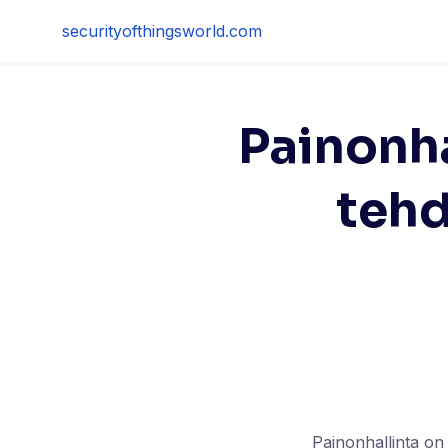
Skip
securityofthingsworld.com
to
content
Painonha
tehd
Painonhallinta on