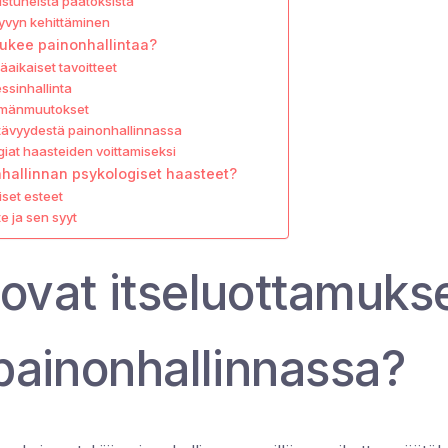
stuneista päätöksistä
yvyn kehittäminen
tukee painonhallintaa?
äaikaiset tavoitteet
ssinhallinta
lämänmuutokset
tävyydestä painonhallinnassa
iat haasteiden voittamiseksi
nhallinnan psykologiset haasteet?
iset esteet
e ja sen syyt
 ovat itseluottamuks
 painonhallinnassa?