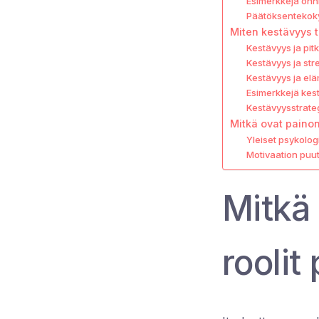
Esimerkkejä onni
Päätöksentekok
Miten kestävyys 
Kestävyys ja pitk
Kestävyys ja stre
Kestävyys ja e
Esimerkkejä kes
Kestävyysstrateg
Mitkä ovat paino
Yleiset psykolog
Motivaation puut
Mitkä
roolit