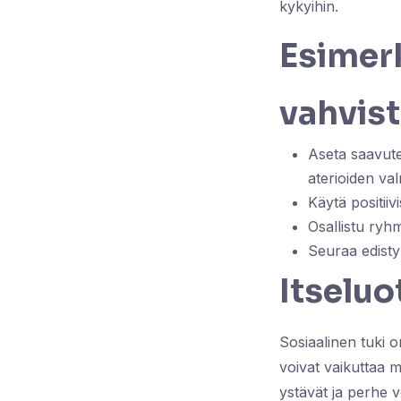
kykyihin.
Esimer
vahvis
Aseta saavutet
aterioiden va
Käytä positiiv
Osallistu ryhm
Seuraa edistymi
Itseluo
Sosiaalinen tuki o
voivat vaikuttaa m
ystävät ja perhe vo