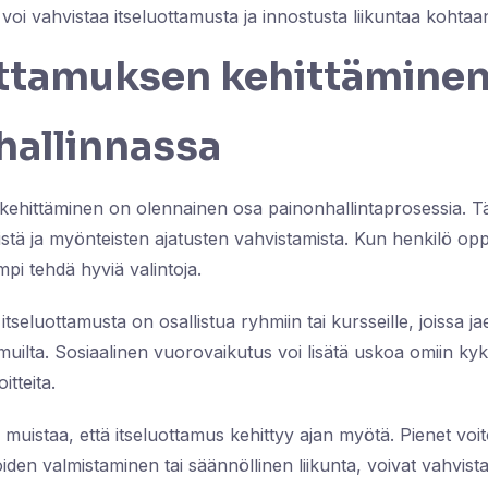
voi vahvistaa itseluottamusta ja innostusta liikuntaa kohtaa
ottamuksen kehittämine
hallinnassa
kehittäminen on olennainen osa painonhallintaprosessia. Tä
stä ja myönteisten ajatusten vahvistamista. Kun henkilö op
pi tehdä hyviä valintoja.
 itseluottamusta on osallistua ryhmiin tai kursseille, joissa
uilta. Sosiaalinen vuorovaikutus voi lisätä uskoa omiin kyky
tteita.
 muistaa, että itseluottamus kehittyy ajan myötä. Pienet voit
ioiden valmistaminen tai säännöllinen liikunta, voivat vahvis