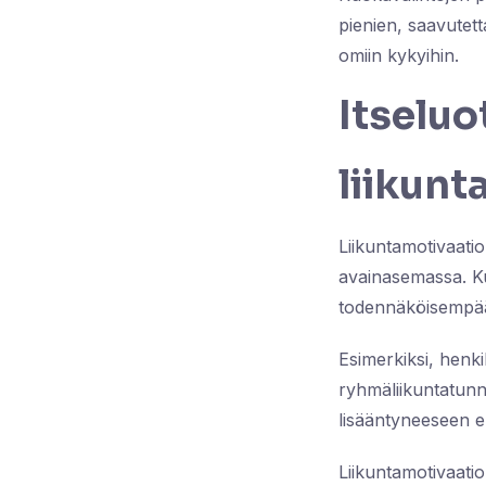
pienien, saavutett
omiin kykyihin.
Itselu
liikunt
Liikuntamotivaati
avainasemassa. Ku
todennäköisempää, 
Esimerkiksi, henk
ryhmäliikuntatunne
lisääntyneeseen e
Liikuntamotivaation