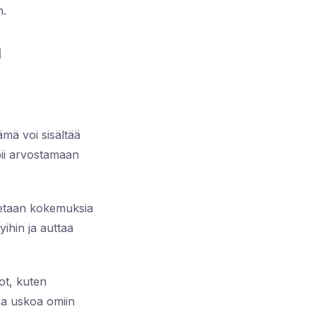
n.
n
mä voi sisältää
pii arvostamaan
 jaetaan kokemuksia
ihin ja auttaa
ot, kuten
taa uskoa omiin