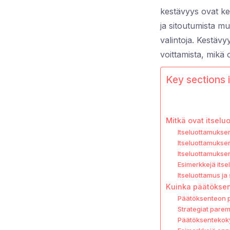
kestävyys ovat kes
ja sitoutumista m
valintoja. Kestävy
voittamista, mikä
Key sections i
Mitkä ovat itselu
Itseluottamuksen
Itseluottamuksen
Itseluottamukse
Esimerkkejä its
Itseluottamus ja 
Kuinka päätöksen
Päätöksenteon p
Strategiat par
Päätöksentekoky