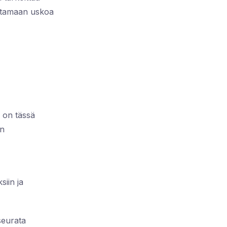
vistamaan uskoa
 on tässä
on
siin ja
 seurata