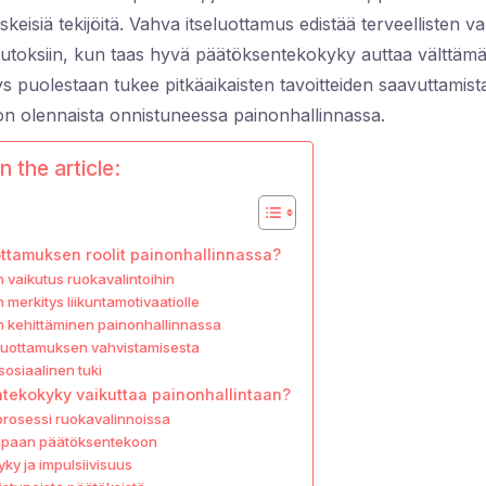
keisiä tekijöitä. Vahva itseluottamus edistää terveellisten va
uutoksiin, kun taas hyvä päätöksentekokyky auttaa välttämää
ys puolestaan tukee pitkäaikaisten tavoitteiden saavuttamist
 on olennaista onnistuneessa painonhallinnassa.
n the article:
ottamuksen roolit painonhallinnassa?
 vaikutus ruokavalintoihin
 merkitys liikuntamotivaatiolle
n kehittäminen painonhallinnassa
eluottamuksen vahvistamisesta
sosiaalinen tuki
tekokyky vaikuttaa painonhallintaan?
rosessi ruokavalinnoissa
empaan päätöksentekoon
ky ja impulsiivisuus