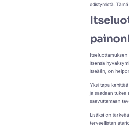
edistymistä. Tämä 
Itselu
painon
Itseluottamuksen 
itsensä hyväksymi
itseään, on helpom
Yksi tapa kehittää
ja saadaan tukea m
saavuttamaan tavoi
Lisäksi on tärkeää
terveellisten ater