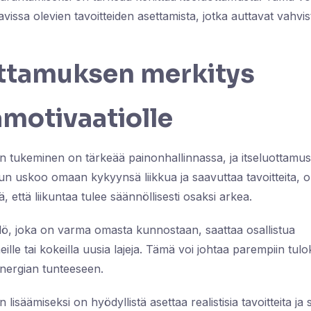
avissa olevien tavoitteiden asettamista, jotka auttavat vah
ottamuksen merkitys
amotivaatiolle
on tukeminen on tärkeää painonhallinnassa, ja itseluottamus
n uskoo omaan kykyynsä liikkua ja saavuttaa tavoitteita, 
että liikuntaa tulee säännöllisesti osaksi arkea.
ilö, joka on varma omasta kunnostaan, saattaa osallistua
ille tai kokeilla uusia lajeja. Tämä voi johtaa parempiin tulok
nergian tunteeseen.
 lisäämiseksi on hyödyllistä asettaa realistisia tavoitteita ja