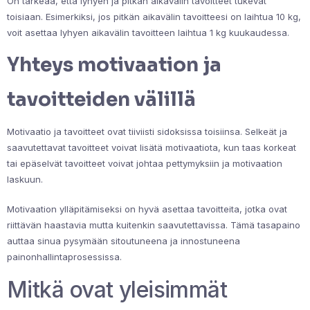
On tärkeää, että lyhyen ja pitkän aikavälin tavoitteet tukevat
toisiaan. Esimerkiksi, jos pitkän aikavälin tavoitteesi on laihtua 10 kg,
voit asettaa lyhyen aikavälin tavoitteen laihtua 1 kg kuukaudessa.
Yhteys motivaation ja
tavoitteiden välillä
Motivaatio ja tavoitteet ovat tiiviisti sidoksissa toisiinsa. Selkeät ja
saavutettavat tavoitteet voivat lisätä motivaatiota, kun taas korkeat
tai epäselvät tavoitteet voivat johtaa pettymyksiin ja motivaation
laskuun.
Motivaation ylläpitämiseksi on hyvä asettaa tavoitteita, jotka ovat
riittävän haastavia mutta kuitenkin saavutettavissa. Tämä tasapaino
auttaa sinua pysymään sitoutuneena ja innostuneena
painonhallintaprosessissa.
Mitkä ovat yleisimmät