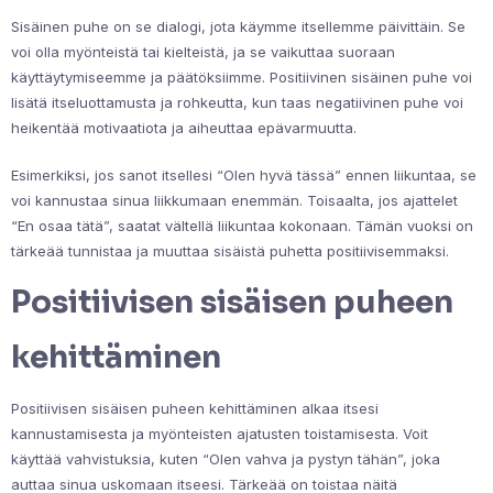
Sisäinen puhe on se dialogi, jota käymme itsellemme päivittäin. Se
voi olla myönteistä tai kielteistä, ja se vaikuttaa suoraan
käyttäytymiseemme ja päätöksiimme. Positiivinen sisäinen puhe voi
lisätä itseluottamusta ja rohkeutta, kun taas negatiivinen puhe voi
heikentää motivaatiota ja aiheuttaa epävarmuutta.
Esimerkiksi, jos sanot itsellesi “Olen hyvä tässä” ennen liikuntaa, se
voi kannustaa sinua liikkumaan enemmän. Toisaalta, jos ajattelet
“En osaa tätä”, saatat vältellä liikuntaa kokonaan. Tämän vuoksi on
tärkeää tunnistaa ja muuttaa sisäistä puhetta positiivisemmaksi.
Positiivisen sisäisen puheen
kehittäminen
Positiivisen sisäisen puheen kehittäminen alkaa itsesi
kannustamisesta ja myönteisten ajatusten toistamisesta. Voit
käyttää vahvistuksia, kuten “Olen vahva ja pystyn tähän”, joka
auttaa sinua uskomaan itseesi. Tärkeää on toistaa näitä