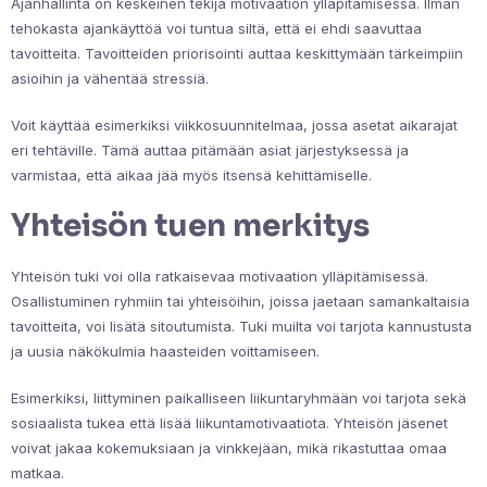
Ajanhallinta on keskeinen tekijä motivaation ylläpitämisessä. Ilman
tehokasta ajankäyttöä voi tuntua siltä, että ei ehdi saavuttaa
tavoitteita. Tavoitteiden priorisointi auttaa keskittymään tärkeimpiin
asioihin ja vähentää stressiä.
Voit käyttää esimerkiksi viikkosuunnitelmaa, jossa asetat aikarajat
eri tehtäville. Tämä auttaa pitämään asiat järjestyksessä ja
varmistaa, että aikaa jää myös itsensä kehittämiselle.
Yhteisön tuen merkitys
Yhteisön tuki voi olla ratkaisevaa motivaation ylläpitämisessä.
Osallistuminen ryhmiin tai yhteisöihin, joissa jaetaan samankaltaisia
tavoitteita, voi lisätä sitoutumista. Tuki muilta voi tarjota kannustusta
ja uusia näkökulmia haasteiden voittamiseen.
Esimerkiksi, liittyminen paikalliseen liikuntaryhmään voi tarjota sekä
sosiaalista tukea että lisää liikuntamotivaatiota. Yhteisön jäsenet
voivat jakaa kokemuksiaan ja vinkkejään, mikä rikastuttaa omaa
matkaa.