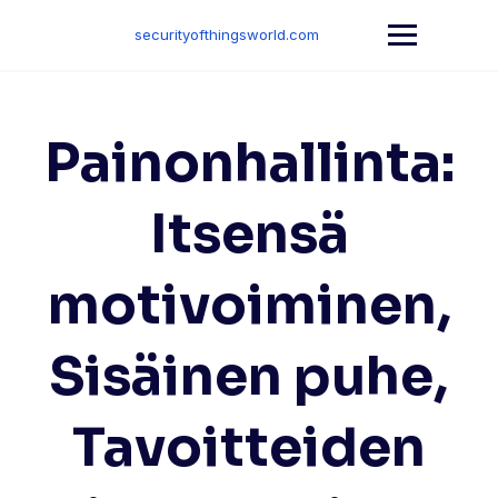
Skip
to
securityofthingsworld.com
content
Painonhallinta:
Itsensä
motivoiminen,
Sisäinen puhe,
Tavoitteiden