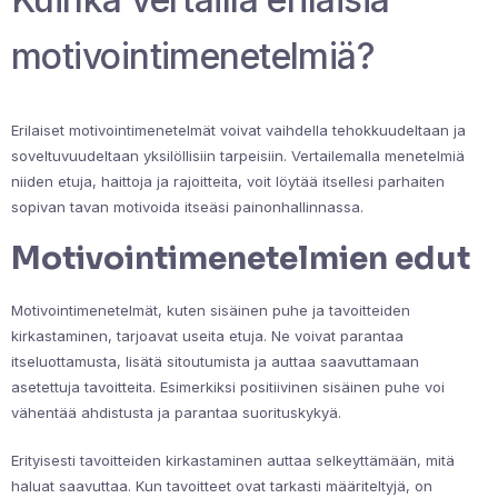
motivointimenetelmiä?
Erilaiset motivointimenetelmät voivat vaihdella tehokkuudeltaan ja
soveltuvuudeltaan yksilöllisiin tarpeisiin. Vertailemalla menetelmiä
niiden etuja, haittoja ja rajoitteita, voit löytää itsellesi parhaiten
sopivan tavan motivoida itseäsi painonhallinnassa.
Motivointimenetelmien edut
Motivointimenetelmät, kuten sisäinen puhe ja tavoitteiden
kirkastaminen, tarjoavat useita etuja. Ne voivat parantaa
itseluottamusta, lisätä sitoutumista ja auttaa saavuttamaan
asetettuja tavoitteita. Esimerkiksi positiivinen sisäinen puhe voi
vähentää ahdistusta ja parantaa suorituskykyä.
Erityisesti tavoitteiden kirkastaminen auttaa selkeyttämään, mitä
haluat saavuttaa. Kun tavoitteet ovat tarkasti määriteltyjä, on