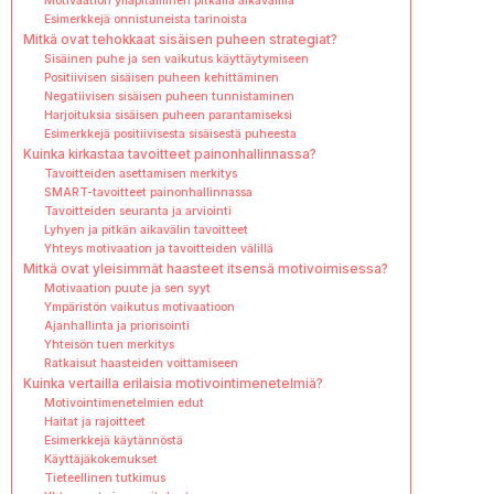
Motivaation ylläpitäminen pitkällä aikavälillä
Esimerkkejä onnistuneista tarinoista
Mitkä ovat tehokkaat sisäisen puheen strategiat?
Sisäinen puhe ja sen vaikutus käyttäytymiseen
Positiivisen sisäisen puheen kehittäminen
Negatiivisen sisäisen puheen tunnistaminen
Harjoituksia sisäisen puheen parantamiseksi
Esimerkkejä positiivisesta sisäisestä puheesta
Kuinka kirkastaa tavoitteet painonhallinnassa?
Tavoitteiden asettamisen merkitys
SMART-tavoitteet painonhallinnassa
Tavoitteiden seuranta ja arviointi
Lyhyen ja pitkän aikavälin tavoitteet
Yhteys motivaation ja tavoitteiden välillä
Mitkä ovat yleisimmät haasteet itsensä motivoimisessa?
Motivaation puute ja sen syyt
Ympäristön vaikutus motivaatioon
Ajanhallinta ja priorisointi
Yhteisön tuen merkitys
Ratkaisut haasteiden voittamiseen
Kuinka vertailla erilaisia motivointimenetelmiä?
Motivointimenetelmien edut
Haitat ja rajoitteet
Esimerkkejä käytännöstä
Käyttäjäkokemukset
Tieteellinen tutkimus