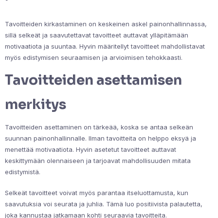
Tavoitteiden kirkastaminen on keskeinen askel painonhallinnassa,
sillä selkeät ja saavutettavat tavoitteet auttavat ylläpitämään
motivaatiota ja suuntaa. Hyvin määritellyt tavoitteet mahdollistavat
myös edistymisen seuraamisen ja arvioimisen tehokkaasti.
Tavoitteiden asettamisen
merkitys
Tavoitteiden asettaminen on tärkeää, koska se antaa selkeän
suunnan painonhallinnalle. Ilman tavoitteita on helppo eksyä ja
menettää motivaatiota. Hyvin asetetut tavoitteet auttavat
keskittymään olennaiseen ja tarjoavat mahdollisuuden mitata
edistymistä.
Selkeät tavoitteet voivat myös parantaa itseluottamusta, kun
saavutuksia voi seurata ja juhlia. Tämä luo positiivista palautetta,
joka kannustaa jatkamaan kohti seuraavia tavoitteita.