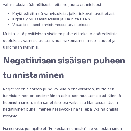
vahvistuksia säännöllisesti, jotta ne juurtuvat mieleesi.
Käytä päivittäisiä vahvistuksia, jotka tukevat tavoitteitasi.
Kirjoita ylös saavutuksiasi ja lue niitä usein.
Visualisoi itsesi onnistumassa tavoitteissasi.
Muista, että positiivinen sisäinen puhe ei tarkoita epärealistisia
odotuksia, vaan se auttaa sinua näkemään mahdollisuudet ja
uskomaan kykyihisi.
Negatiivisen sisäisen puheen
tunnistaminen
Negatiivinen sisäinen puhe voi olla hienovarainen, mutta sen
tunnistaminen on ensimmäinen askel sen muuttamiseksi. Kiinnitä
huomiota siihen, mitä sanot itsellesi vaikeissa tilanteissa. Usein
negatiivinen puhe ilmenee itsesyytöksinä tai epäilyksinä omista
kyvyistä.
Esimerkiksi, jos ajattelet “En koskaan onnistu”, se voi estää sinua