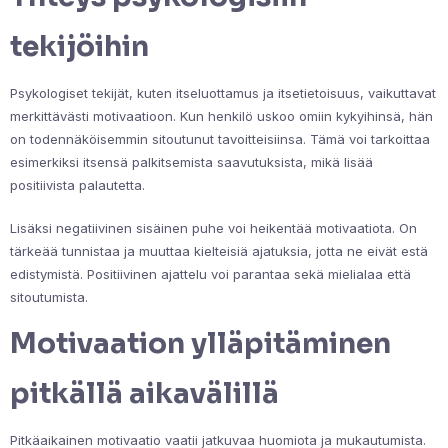
tekijöihin
Psykologiset tekijät, kuten itseluottamus ja itsetietoisuus, vaikuttavat
merkittävästi motivaatioon. Kun henkilö uskoo omiin kykyihinsä, hän
on todennäköisemmin sitoutunut tavoitteisiinsa. Tämä voi tarkoittaa
esimerkiksi itsensä palkitsemista saavutuksista, mikä lisää
positiivista palautetta.
Lisäksi negatiivinen sisäinen puhe voi heikentää motivaatiota. On
tärkeää tunnistaa ja muuttaa kielteisiä ajatuksia, jotta ne eivät estä
edistymistä. Positiivinen ajattelu voi parantaa sekä mielialaa että
sitoutumista.
Motivaation ylläpitäminen
pitkällä aikavälillä
Pitkäaikainen motivaatio vaatii jatkuvaa huomiota ja mukautumista.