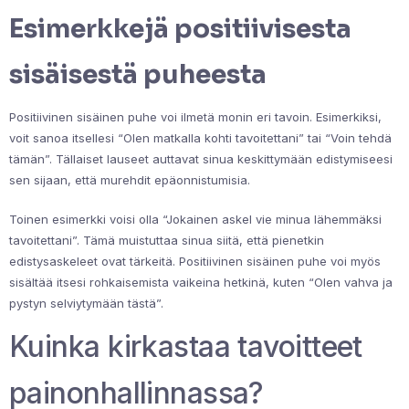
Esimerkkejä positiivisesta
sisäisestä puheesta
Positiivinen sisäinen puhe voi ilmetä monin eri tavoin. Esimerkiksi,
voit sanoa itsellesi “Olen matkalla kohti tavoitettani” tai “Voin tehdä
tämän”. Tällaiset lauseet auttavat sinua keskittymään edistymiseesi
sen sijaan, että murehdit epäonnistumisia.
Toinen esimerkki voisi olla “Jokainen askel vie minua lähemmäksi
tavoitettani”. Tämä muistuttaa sinua siitä, että pienetkin
edistysaskeleet ovat tärkeitä. Positiivinen sisäinen puhe voi myös
sisältää itsesi rohkaisemista vaikeina hetkinä, kuten “Olen vahva ja
pystyn selviytymään tästä”.
Kuinka kirkastaa tavoitteet
painonhallinnassa?