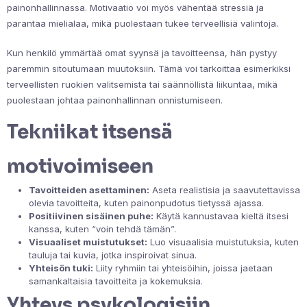
painonhallinnassa. Motivaatio voi myös vähentää stressiä ja
parantaa mielialaa, mikä puolestaan tukee terveellisiä valintoja.
Kun henkilö ymmärtää omat syynsä ja tavoitteensa, hän pystyy
paremmin sitoutumaan muutoksiin. Tämä voi tarkoittaa esimerkiksi
terveellisten ruokien valitsemista tai säännöllistä liikuntaa, mikä
puolestaan johtaa painonhallinnan onnistumiseen.
Tekniikat itsensä
motivoimiseen
Tavoitteiden asettaminen:
Aseta realistisia ja saavutettavissa
olevia tavoitteita, kuten painonpudotus tietyssä ajassa.
Positiivinen sisäinen puhe:
Käytä kannustavaa kieltä itsesi
kanssa, kuten “voin tehdä tämän”.
Visuaaliset muistutukset:
Luo visuaalisia muistutuksia, kuten
tauluja tai kuvia, jotka inspiroivat sinua.
Yhteisön tuki:
Liity ryhmiin tai yhteisöihin, joissa jaetaan
samankaltaisia tavoitteita ja kokemuksia.
Yhteys psykologisiin