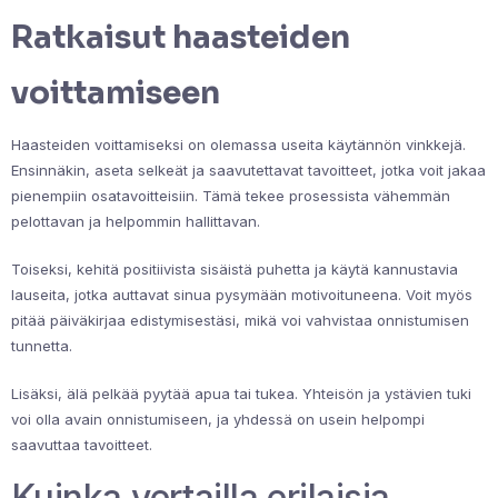
Ratkaisut haasteiden
voittamiseen
Haasteiden voittamiseksi on olemassa useita käytännön vinkkejä.
Ensinnäkin, aseta selkeät ja saavutettavat tavoitteet, jotka voit jakaa
pienempiin osatavoitteisiin. Tämä tekee prosessista vähemmän
pelottavan ja helpommin hallittavan.
Toiseksi, kehitä positiivista sisäistä puhetta ja käytä kannustavia
lauseita, jotka auttavat sinua pysymään motivoituneena. Voit myös
pitää päiväkirjaa edistymisestäsi, mikä voi vahvistaa onnistumisen
tunnetta.
Lisäksi, älä pelkää pyytää apua tai tukea. Yhteisön ja ystävien tuki
voi olla avain onnistumiseen, ja yhdessä on usein helpompi
saavuttaa tavoitteet.
Kuinka vertailla erilaisia