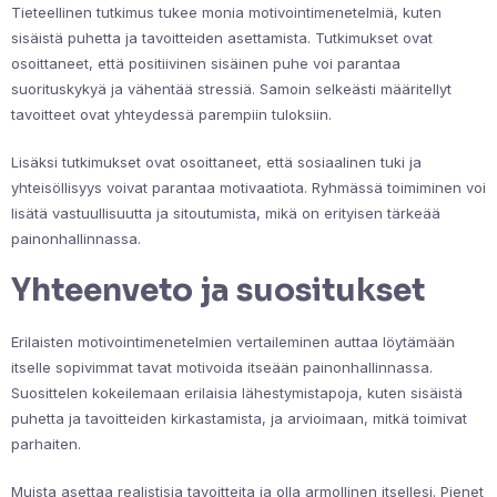
Tieteellinen tutkimus tukee monia motivointimenetelmiä, kuten
sisäistä puhetta ja tavoitteiden asettamista. Tutkimukset ovat
osoittaneet, että positiivinen sisäinen puhe voi parantaa
suorituskykyä ja vähentää stressiä. Samoin selkeästi määritellyt
tavoitteet ovat yhteydessä parempiin tuloksiin.
Lisäksi tutkimukset ovat osoittaneet, että sosiaalinen tuki ja
yhteisöllisyys voivat parantaa motivaatiota. Ryhmässä toimiminen voi
lisätä vastuullisuutta ja sitoutumista, mikä on erityisen tärkeää
painonhallinnassa.
Yhteenveto ja suositukset
Erilaisten motivointimenetelmien vertaileminen auttaa löytämään
itselle sopivimmat tavat motivoida itseään painonhallinnassa.
Suosittelen kokeilemaan erilaisia lähestymistapoja, kuten sisäistä
puhetta ja tavoitteiden kirkastamista, ja arvioimaan, mitkä toimivat
parhaiten.
Muista asettaa realistisia tavoitteita ja olla armollinen itsellesi. Pienet