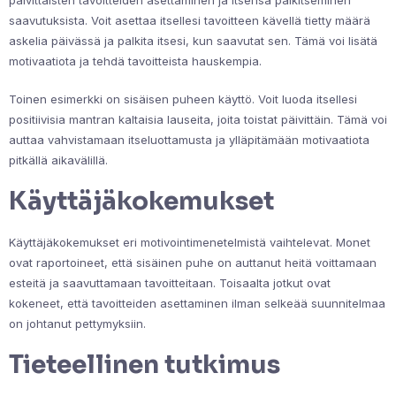
päivittäisten tavoitteiden asettaminen ja itsensä palkitseminen
saavutuksista. Voit asettaa itsellesi tavoitteen kävellä tietty määrä
askelia päivässä ja palkita itsesi, kun saavutat sen. Tämä voi lisätä
motivaatiota ja tehdä tavoitteista hauskempia.
Toinen esimerkki on sisäisen puheen käyttö. Voit luoda itsellesi
positiivisia mantran kaltaisia lauseita, joita toistat päivittäin. Tämä voi
auttaa vahvistamaan itseluottamusta ja ylläpitämään motivaatiota
pitkällä aikavälillä.
Käyttäjäkokemukset
Käyttäjäkokemukset eri motivointimenetelmistä vaihtelevat. Monet
ovat raportoineet, että sisäinen puhe on auttanut heitä voittamaan
esteitä ja saavuttamaan tavoitteitaan. Toisaalta jotkut ovat
kokeneet, että tavoitteiden asettaminen ilman selkeää suunnitelmaa
on johtanut pettymyksiin.
Tieteellinen tutkimus