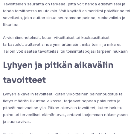
Tavoitteiden seuranta on tärkeää, jotta voit nähdä edistymisesi ja
tehdä tarvittaessa muutoksia. Voit käyttää esimerkiksi päiväkirjaa tai
sovellusta, joka auttaa sinua seuraamaan painoa, ruokavaliota ja
liikuntaa.
Arviointimenetelmät, kuten viikoittaiset tai kuukausittaiset
tarkastelut, auttavat sinua ymmärtämään, mikä toimii ja mikä ei.
Tällöin voit säätää tavoitteitasi tai toimintatapojasi tarpeen mukaan.
Lyhyen ja pitkän aikavälin
tavoitteet
Lyhyen aikavälin tavoitteet, kuten viikoittainen painonpudotus tai
tietyn määrän liikuntaa viikossa, tarjoavat nopeaa palautetta ja
pitävät motivaation yllä. Pitkän aikavälin tavoitteet, kuten haluttu
paino tai terveelliset elämäntavat, antavat laajemman näkemyksen
ja suuntaviivat.