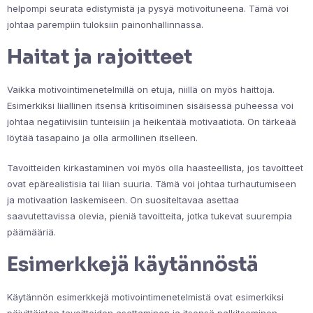
helpompi seurata edistymistä ja pysyä motivoituneena. Tämä voi
johtaa parempiin tuloksiin painonhallinnassa.
Haitat ja rajoitteet
Vaikka motivointimenetelmillä on etuja, niillä on myös haittoja.
Esimerkiksi liiallinen itsensä kritisoiminen sisäisessä puheessa voi
johtaa negatiivisiin tunteisiin ja heikentää motivaatiota. On tärkeää
löytää tasapaino ja olla armollinen itselleen.
Tavoitteiden kirkastaminen voi myös olla haasteellista, jos tavoitteet
ovat epärealistisia tai liian suuria. Tämä voi johtaa turhautumiseen
ja motivaation laskemiseen. On suositeltavaa asettaa
saavutettavissa olevia, pieniä tavoitteita, jotka tukevat suurempia
päämääriä.
Esimerkkejä käytännöstä
Käytännön esimerkkejä motivointimenetelmistä ovat esimerkiksi