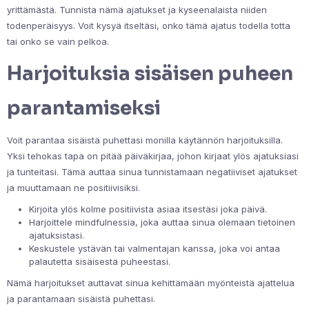
yrittämästä. Tunnista nämä ajatukset ja kyseenalaista niiden
todenperäisyys. Voit kysyä itseltäsi, onko tämä ajatus todella totta
tai onko se vain pelkoa.
Harjoituksia sisäisen puheen
parantamiseksi
Voit parantaa sisäistä puhettasi monilla käytännön harjoituksilla.
Yksi tehokas tapa on pitää päiväkirjaa, johon kirjaat ylös ajatuksiasi
ja tunteitasi. Tämä auttaa sinua tunnistamaan negatiiviset ajatukset
ja muuttamaan ne positiivisiksi.
Kirjoita ylös kolme positiivista asiaa itsestäsi joka päivä.
Harjoittele mindfulnessia, joka auttaa sinua olemaan tietoinen
ajatuksistasi.
Keskustele ystävän tai valmentajan kanssa, joka voi antaa
palautetta sisäisestä puheestasi.
Nämä harjoitukset auttavat sinua kehittämään myönteistä ajattelua
ja parantamaan sisäistä puhettasi.