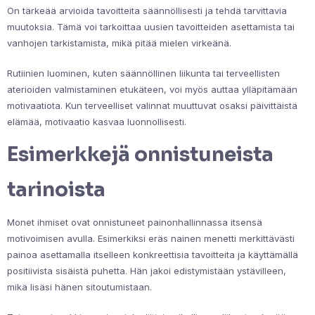
On tärkeää arvioida tavoitteita säännöllisesti ja tehdä tarvittavia
muutoksia. Tämä voi tarkoittaa uusien tavoitteiden asettamista tai
vanhojen tarkistamista, mikä pitää mielen virkeänä.
Rutiinien luominen, kuten säännöllinen liikunta tai terveellisten
aterioiden valmistaminen etukäteen, voi myös auttaa ylläpitämään
motivaatiota. Kun terveelliset valinnat muuttuvat osaksi päivittäistä
elämää, motivaatio kasvaa luonnollisesti.
Esimerkkejä onnistuneista
tarinoista
Monet ihmiset ovat onnistuneet painonhallinnassa itsensä
motivoimisen avulla. Esimerkiksi eräs nainen menetti merkittävästi
painoa asettamalla itselleen konkreettisia tavoitteita ja käyttämällä
positiivista sisäistä puhetta. Hän jakoi edistymistään ystävilleen,
mikä lisäsi hänen sitoutumistaan.