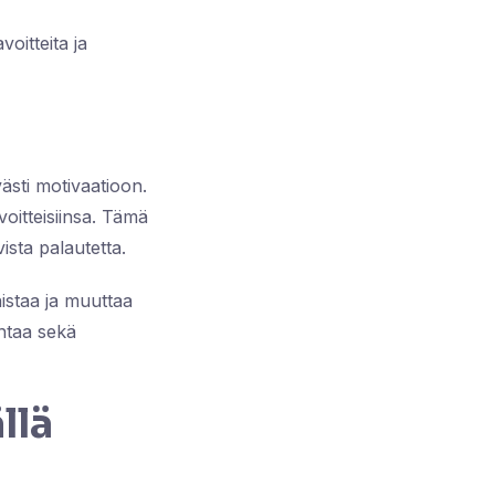
voitteita ja
västi motivaatioon.
oitteisiinsa. Tämä
vista palautetta.
nistaa ja muuttaa
antaa sekä
llä