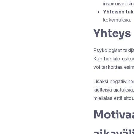
inspiroivat si
Yhteisön tuki
kokemuksia.
Yhteys 
Psykologiset tekij
Kun henkilö uskoo
voi tarkoittaa esim
Lisäksi negatiivin
kielteisiä ajatuksi
mielialaa että sito
Motivaa
aikaväli