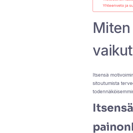
Yhteenveto ja s
Miten
vaikut
Itsensä motivoimin
sitoutumista terve
todennäköisemmin 
Itsens
painon