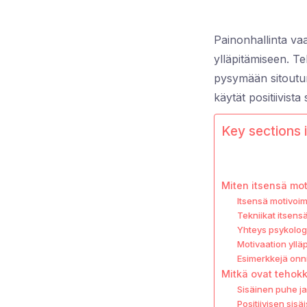
Painonhallinta vaa
ylläpitämiseen. Te
pysymään sitoutun
käytät positiivista
Key sections i
Miten itsensä mot
Itsensä motivoi
Tekniikat itsens
Yhteys psykologis
Motivaation ylläp
Esimerkkejä onni
Mitkä ovat tehokk
Sisäinen puhe ja
Positiivisen sis