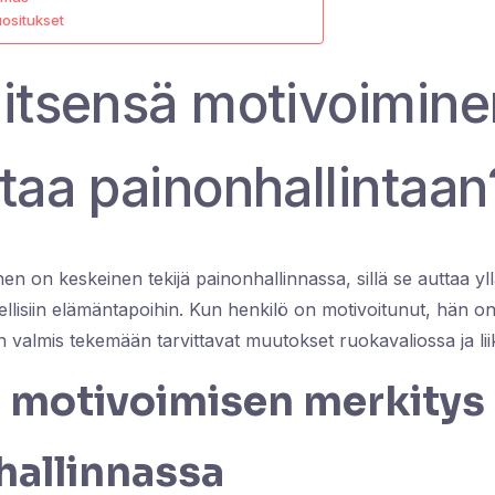
uositukset
 itsensä motivoimine
taa painonhallintaan
en on keskeinen tekijä painonhallinnassa, sillä se auttaa y
ellisiin elämäntapoihin. Kun henkilö on motivoitunut, hän o
valmis tekemään tarvittavat muutokset ruokavaliossa ja li
ä motivoimisen merkitys
hallinnassa