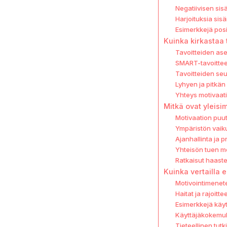
Negatiivisen si
Harjoituksia si
Esimerkkejä posi
Kuinka kirkastaa 
Tavoitteiden as
SMART-tavoittee
Tavoitteiden seur
Lyhyen ja pitkän 
Yhteys motivaatio
Mitkä ovat yleisi
Motivaation puut
Ympäristön vaik
Ajanhallinta ja pr
Yhteisön tuen m
Ratkaisut haast
Kuinka vertailla 
Motivointimenet
Haitat ja rajoitte
Esimerkkejä käy
Käyttäjäkokemu
Tieteellinen tut