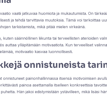
ivaatio vaatii jatkuvaa huomiota ja mukautumista. On tärkeä
llisesti ja tehdä tarvittavia muutoksia. Tämä voi tarkoittaa uu
nhojen tarkistamista, mikä pitää mielen virkeänä.
, kuten säännöllinen liikunta tai terveellisten aterioiden va
s auttaa ylläpitämään motivaatiota. Kun terveelliset valinn
ä elämää, motivaatio kasvaa luonnollisesti.
kejä onnistuneista tari
t onnistuneet painonhallinnassa itsensä motivoimisen avulla
kittävästi painoa asettamalla itselleen konkreettisia tavoitte
tä puhetta. Hän jakoi edistymistään ystävilleen, mikä lisäsi hä