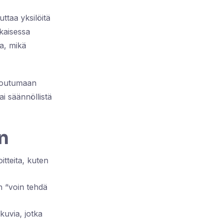
ttaa yksilöitä
ikaisessa
a, mikä
itoutumaan
ai säännöllistä
n
itteita, kuten
n “voin tehdä
kuvia, jotka