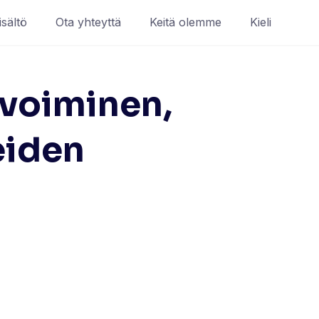
isältö
Ota yhteyttä
Keitä olemme
Kieli
ivoiminen,
eiden