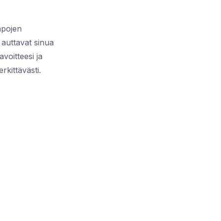
apojen
 auttavat sinua
oitteesi ja
rkittävästi.