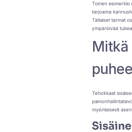
Toinen esimerkki o
tarjoama kannustu
Tällaiset tarinat 
ympäröivää tukea
Mitkä 
puhee
Tehokkaat sisäise
painonhallintatavo
myönteisesti asent
Sisäine