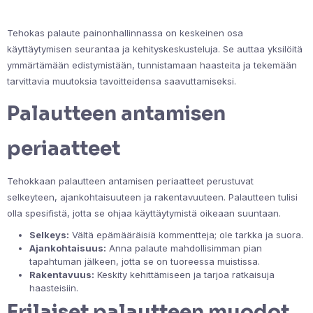
Tehokas palaute painonhallinnassa on keskeinen osa
käyttäytymisen seurantaa ja kehityskeskusteluja. Se auttaa yksilöitä
ymmärtämään edistymistään, tunnistamaan haasteita ja tekemään
tarvittavia muutoksia tavoitteidensa saavuttamiseksi.
Palautteen antamisen
periaatteet
Tehokkaan palautteen antamisen periaatteet perustuvat
selkeyteen, ajankohtaisuuteen ja rakentavuuteen. Palautteen tulisi
olla spesifistä, jotta se ohjaa käyttäytymistä oikeaan suuntaan.
Selkeys:
Vältä epämääräisiä kommentteja; ole tarkka ja suora.
Ajankohtaisuus:
Anna palaute mahdollisimman pian
tapahtuman jälkeen, jotta se on tuoreessa muistissa.
Rakentavuus:
Keskity kehittämiseen ja tarjoa ratkaisuja
haasteisiin.
Erilaiset palautteen muodot