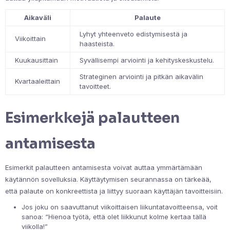
Aikaväli
Palaute
Lyhyt yhteenveto edistymisestä ja
Viikoittain
haasteista.
Kuukausittain
Syvällisempi arviointi ja kehityskeskustelu.
Strateginen arviointi ja pitkän aikavälin
Kvartaaleittain
tavoitteet.
Esimerkkejä palautteen
antamisesta
Esimerkit palautteen antamisesta voivat auttaa ymmärtämään
käytännön sovelluksia. Käyttäytymisen seurannassa on tärkeää,
että palaute on konkreettista ja liittyy suoraan käyttäjän tavoitteisiin.
Jos joku on saavuttanut viikoittaisen liikuntatavoitteensa, voit
sanoa: “Hienoa työtä, että olet liikkunut kolme kertaa tällä
viikolla!”