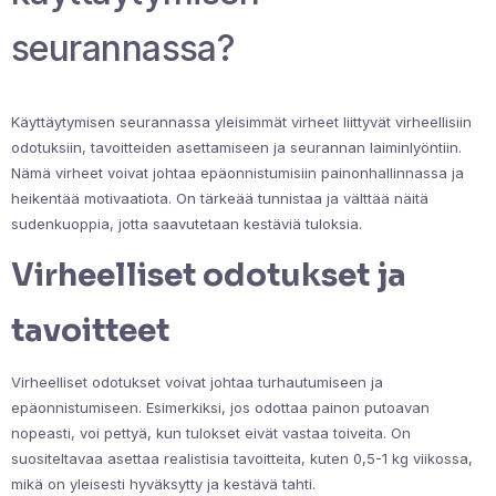
seurannassa?
Käyttäytymisen seurannassa yleisimmät virheet liittyvät virheellisiin
odotuksiin, tavoitteiden asettamiseen ja seurannan laiminlyöntiin.
Nämä virheet voivat johtaa epäonnistumisiin painonhallinnassa ja
heikentää motivaatiota. On tärkeää tunnistaa ja välttää näitä
sudenkuoppia, jotta saavutetaan kestäviä tuloksia.
Virheelliset odotukset ja
tavoitteet
Virheelliset odotukset voivat johtaa turhautumiseen ja
epäonnistumiseen. Esimerkiksi, jos odottaa painon putoavan
nopeasti, voi pettyä, kun tulokset eivät vastaa toiveita. On
suositeltavaa asettaa realistisia tavoitteita, kuten 0,5-1 kg viikossa,
mikä on yleisesti hyväksytty ja kestävä tahti.