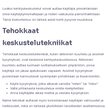
Lisäksi kehityskeskustelut voivat auttaa käyttäjiä ymmärtämään
omia käyttäytymismallejaan ja niiden vaikutusta painonhallintaan.
Tämä itsetuntemus on tärkeä askel kohti pysyviä muutoksia.
Tehokkaat
keskustelutekniikat
Tehokkaat keskustelutekniikat, kuten aktiivinen kuuntelu ja avoimet
kysymykset, ovat keskeisiä kehityskeskusteluissa. Aktiivinen
kuuntelu auttaa luomaan luottamuksellisen ympäristön, jossa
käyttäjä voi jakaa ajatuksiaan vapaasti. Avoimet kysymykset
puolestaan kannustavat syvempään pohdintaan ja itsearviointiin.
Käytä kysymyksiä, jotka alkavat sanoilla “miten” tai “miksi”.
Vältä johtamasta keskustelua omilla mielipiteilläsi.
Anna käyttäjälle aikaa miettiä ja vastata kysymyksiin.
Nämä tekniikat auttavat myös tunnistamaan käyttäjän vahvuudet ja
heikkoudet, mikä on tärkeää yksilöllisten tavoitteiden asettamisessa.