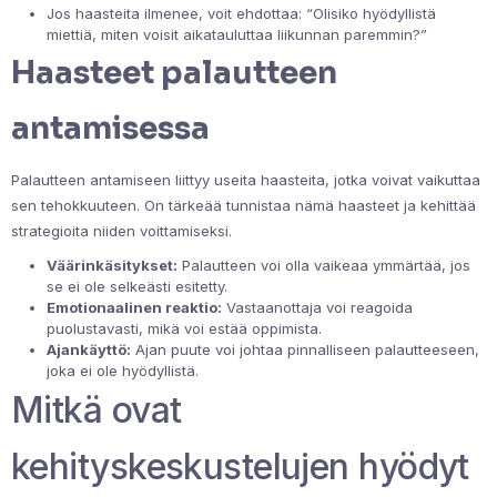
Jos haasteita ilmenee, voit ehdottaa: “Olisiko hyödyllistä
miettiä, miten voisit aikatauluttaa liikunnan paremmin?”
Haasteet palautteen
antamisessa
Palautteen antamiseen liittyy useita haasteita, jotka voivat vaikuttaa
sen tehokkuuteen. On tärkeää tunnistaa nämä haasteet ja kehittää
strategioita niiden voittamiseksi.
Väärinkäsitykset:
Palautteen voi olla vaikeaa ymmärtää, jos
se ei ole selkeästi esitetty.
Emotionaalinen reaktio:
Vastaanottaja voi reagoida
puolustavasti, mikä voi estää oppimista.
Ajankäyttö:
Ajan puute voi johtaa pinnalliseen palautteeseen,
joka ei ole hyödyllistä.
Mitkä ovat
kehityskeskustelujen hyödyt