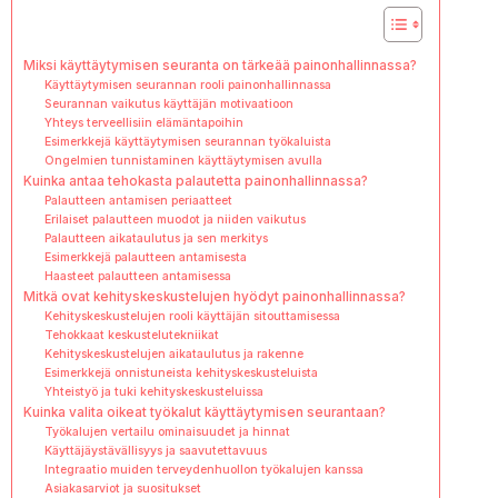
Miksi käyttäytymisen seuranta on tärkeää painonhallinnassa?
Käyttäytymisen seurannan rooli painonhallinnassa
Seurannan vaikutus käyttäjän motivaatioon
Yhteys terveellisiin elämäntapoihin
Esimerkkejä käyttäytymisen seurannan työkaluista
Ongelmien tunnistaminen käyttäytymisen avulla
Kuinka antaa tehokasta palautetta painonhallinnassa?
Palautteen antamisen periaatteet
Erilaiset palautteen muodot ja niiden vaikutus
Palautteen aikataulutus ja sen merkitys
Esimerkkejä palautteen antamisesta
Haasteet palautteen antamisessa
Mitkä ovat kehityskeskustelujen hyödyt painonhallinnassa?
Kehityskeskustelujen rooli käyttäjän sitouttamisessa
Tehokkaat keskustelutekniikat
Kehityskeskustelujen aikataulutus ja rakenne
Esimerkkejä onnistuneista kehityskeskusteluista
Yhteistyö ja tuki kehityskeskusteluissa
Kuinka valita oikeat työkalut käyttäytymisen seurantaan?
Työkalujen vertailu ominaisuudet ja hinnat
Käyttäjäystävällisyys ja saavutettavuus
Integraatio muiden terveydenhuollon työkalujen kanssa
Asiakasarviot ja suositukset