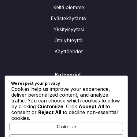
Keitä olemme
Evästekäytäntö
Yksityisyytesi
Ota yhteyttä
Käyttöehdot
Kategoriat
We respect your privacy
Cookies help us improve your experience,
Elämäntapamuutokset
deliver personalized content, and analyze
Käyttäytymiseen perustuvat strategiat
traffic. You can choose which cookies to allow
by clicking
Customize
. Click
Accept All
to
Psykologiset lähestymistavat
consent or
Reject All
to decline non-essential
cookies.
Customize