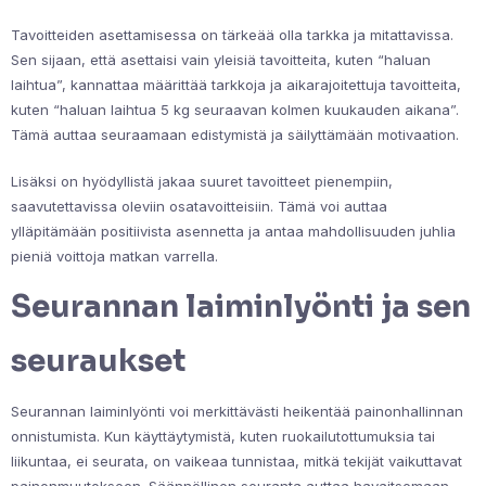
Tavoitteiden asettamisessa on tärkeää olla tarkka ja mitattavissa.
Sen sijaan, että asettaisi vain yleisiä tavoitteita, kuten “haluan
laihtua”, kannattaa määrittää tarkkoja ja aikarajoitettuja tavoitteita,
kuten “haluan laihtua 5 kg seuraavan kolmen kuukauden aikana”.
Tämä auttaa seuraamaan edistymistä ja säilyttämään motivaation.
Lisäksi on hyödyllistä jakaa suuret tavoitteet pienempiin,
saavutettavissa oleviin osatavoitteisiin. Tämä voi auttaa
ylläpitämään positiivista asennetta ja antaa mahdollisuuden juhlia
pieniä voittoja matkan varrella.
Seurannan laiminlyönti ja sen
seuraukset
Seurannan laiminlyönti voi merkittävästi heikentää painonhallinnan
onnistumista. Kun käyttäytymistä, kuten ruokailutottumuksia tai
liikuntaa, ei seurata, on vaikeaa tunnistaa, mitkä tekijät vaikuttavat