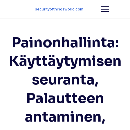
Skip
to
securityofthingsworld.com
content
Painonhallinta:
Käyttäytymisen
seuranta,
Palautteen
antaminen,