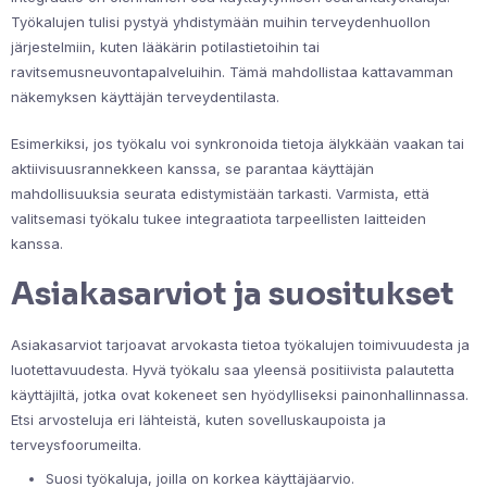
Työkalujen tulisi pystyä yhdistymään muihin terveydenhuollon
järjestelmiin, kuten lääkärin potilastietoihin tai
ravitsemusneuvontapalveluihin. Tämä mahdollistaa kattavamman
näkemyksen käyttäjän terveydentilasta.
Esimerkiksi, jos työkalu voi synkronoida tietoja älykkään vaakan tai
aktiivisuusrannekkeen kanssa, se parantaa käyttäjän
mahdollisuuksia seurata edistymistään tarkasti. Varmista, että
valitsemasi työkalu tukee integraatiota tarpeellisten laitteiden
kanssa.
Asiakasarviot ja suositukset
Asiakasarviot tarjoavat arvokasta tietoa työkalujen toimivuudesta ja
luotettavuudesta. Hyvä työkalu saa yleensä positiivista palautetta
käyttäjiltä, jotka ovat kokeneet sen hyödylliseksi painonhallinnassa.
Etsi arvosteluja eri lähteistä, kuten sovelluskaupoista ja
terveysfoorumeilta.
Suosi työkaluja, joilla on korkea käyttäjäarvio.