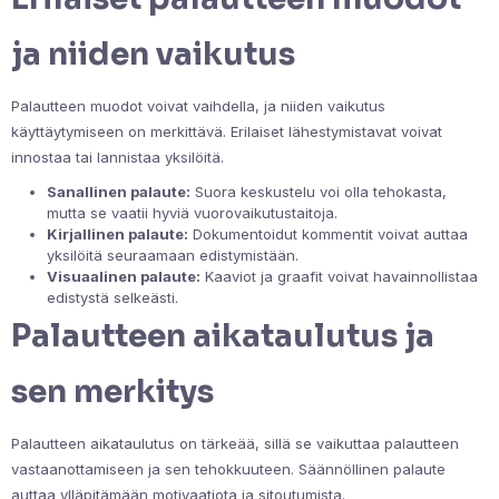
ja niiden vaikutus
Palautteen muodot voivat vaihdella, ja niiden vaikutus
käyttäytymiseen on merkittävä. Erilaiset lähestymistavat voivat
innostaa tai lannistaa yksilöitä.
Sanallinen palaute:
Suora keskustelu voi olla tehokasta,
mutta se vaatii hyviä vuorovaikutustaitoja.
Kirjallinen palaute:
Dokumentoidut kommentit voivat auttaa
yksilöitä seuraamaan edistymistään.
Visuaalinen palaute:
Kaaviot ja graafit voivat havainnollistaa
edistystä selkeästi.
Palautteen aikataulutus ja
sen merkitys
Palautteen aikataulutus on tärkeää, sillä se vaikuttaa palautteen
vastaanottamiseen ja sen tehokkuuteen. Säännöllinen palaute
auttaa ylläpitämään motivaatiota ja sitoutumista.