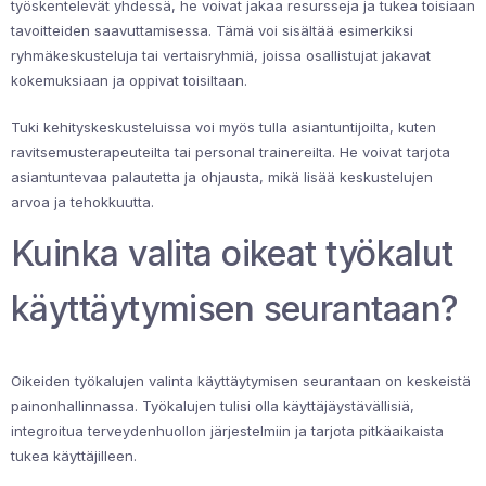
työskentelevät yhdessä, he voivat jakaa resursseja ja tukea toisiaan
tavoitteiden saavuttamisessa. Tämä voi sisältää esimerkiksi
ryhmäkeskusteluja tai vertaisryhmiä, joissa osallistujat jakavat
kokemuksiaan ja oppivat toisiltaan.
Tuki kehityskeskusteluissa voi myös tulla asiantuntijoilta, kuten
ravitsemusterapeuteilta tai personal trainereilta. He voivat tarjota
asiantuntevaa palautetta ja ohjausta, mikä lisää keskustelujen
arvoa ja tehokkuutta.
Kuinka valita oikeat työkalut
käyttäytymisen seurantaan?
Oikeiden työkalujen valinta käyttäytymisen seurantaan on keskeistä
painonhallinnassa. Työkalujen tulisi olla käyttäjäystävällisiä,
integroitua terveydenhuollon järjestelmiin ja tarjota pitkäaikaista
tukea käyttäjilleen.