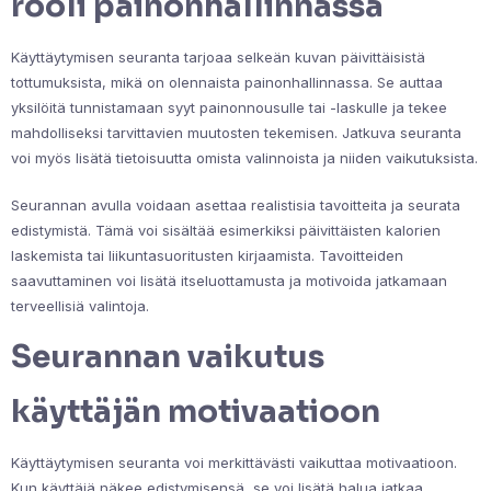
rooli painonhallinnassa
Käyttäytymisen seuranta tarjoaa selkeän kuvan päivittäisistä
tottumuksista, mikä on olennaista painonhallinnassa. Se auttaa
yksilöitä tunnistamaan syyt painonnousulle tai -laskulle ja tekee
mahdolliseksi tarvittavien muutosten tekemisen. Jatkuva seuranta
voi myös lisätä tietoisuutta omista valinnoista ja niiden vaikutuksista.
Seurannan avulla voidaan asettaa realistisia tavoitteita ja seurata
edistymistä. Tämä voi sisältää esimerkiksi päivittäisten kalorien
laskemista tai liikuntasuoritusten kirjaamista. Tavoitteiden
saavuttaminen voi lisätä itseluottamusta ja motivoida jatkamaan
terveellisiä valintoja.
Seurannan vaikutus
käyttäjän motivaatioon
Käyttäytymisen seuranta voi merkittävästi vaikuttaa motivaatioon.
Kun käyttäjä näkee edistymisensä, se voi lisätä halua jatkaa