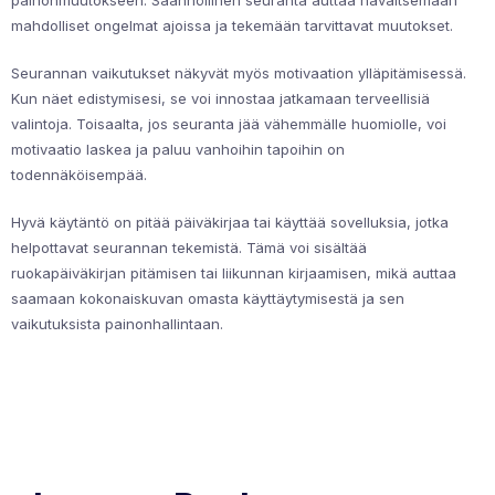
painonmuutokseen. Säännöllinen seuranta auttaa havaitsemaan
mahdolliset ongelmat ajoissa ja tekemään tarvittavat muutokset.
Seurannan vaikutukset näkyvät myös motivaation ylläpitämisessä.
Kun näet edistymisesi, se voi innostaa jatkamaan terveellisiä
valintoja. Toisaalta, jos seuranta jää vähemmälle huomiolle, voi
motivaatio laskea ja paluu vanhoihin tapoihin on
todennäköisempää.
Hyvä käytäntö on pitää päiväkirjaa tai käyttää sovelluksia, jotka
helpottavat seurannan tekemistä. Tämä voi sisältää
ruokapäiväkirjan pitämisen tai liikunnan kirjaamisen, mikä auttaa
saamaan kokonaiskuvan omasta käyttäytymisestä ja sen
vaikutuksista painonhallintaan.