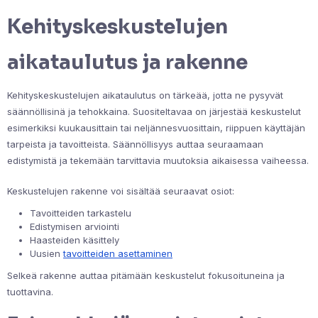
Kehityskeskustelujen
aikataulutus ja rakenne
Kehityskeskustelujen aikataulutus on tärkeää, jotta ne pysyvät
säännöllisinä ja tehokkaina. Suositeltavaa on järjestää keskustelut
esimerkiksi kuukausittain tai neljännesvuosittain, riippuen käyttäjän
tarpeista ja tavoitteista. Säännöllisyys auttaa seuraamaan
edistymistä ja tekemään tarvittavia muutoksia aikaisessa vaiheessa.
Keskustelujen rakenne voi sisältää seuraavat osiot:
Tavoitteiden tarkastelu
Edistymisen arviointi
Haasteiden käsittely
Uusien
tavoitteiden asettaminen
Selkeä rakenne auttaa pitämään keskustelut fokusoituneina ja
tuottavina.