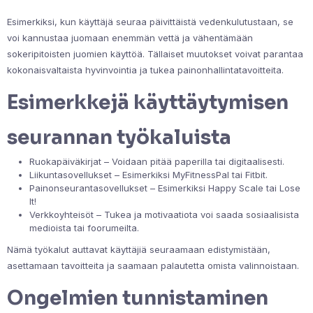
Esimerkiksi, kun käyttäjä seuraa päivittäistä vedenkulutustaan, se
voi kannustaa juomaan enemmän vettä ja vähentämään
sokeripitoisten juomien käyttöä. Tällaiset muutokset voivat parantaa
kokonaisvaltaista hyvinvointia ja tukea painonhallintatavoitteita.
Esimerkkejä käyttäytymisen
seurannan työkaluista
Ruokapäiväkirjat – Voidaan pitää paperilla tai digitaalisesti.
Liikuntasovellukset – Esimerkiksi MyFitnessPal tai Fitbit.
Painonseurantasovellukset – Esimerkiksi Happy Scale tai Lose
It!
Verkkoyhteisöt – Tukea ja motivaatiota voi saada sosiaalisista
medioista tai foorumeilta.
Nämä työkalut auttavat käyttäjiä seuraamaan edistymistään,
asettamaan tavoitteita ja saamaan palautetta omista valinnoistaan.
Ongelmien tunnistaminen