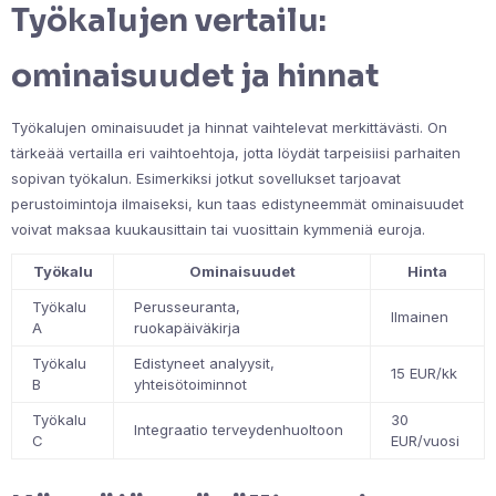
Työkalujen vertailu:
ominaisuudet ja hinnat
Työkalujen ominaisuudet ja hinnat vaihtelevat merkittävästi. On
tärkeää vertailla eri vaihtoehtoja, jotta löydät tarpeisiisi parhaiten
sopivan työkalun. Esimerkiksi jotkut sovellukset tarjoavat
perustoimintoja ilmaiseksi, kun taas edistyneemmät ominaisuudet
voivat maksaa kuukausittain tai vuosittain kymmeniä euroja.
Työkalu
Ominaisuudet
Hinta
Työkalu
Perusseuranta,
Ilmainen
A
ruokapäiväkirja
Työkalu
Edistyneet analyysit,
15 EUR/kk
B
yhteisötoiminnot
Työkalu
30
Integraatio terveydenhuoltoon
C
EUR/vuosi