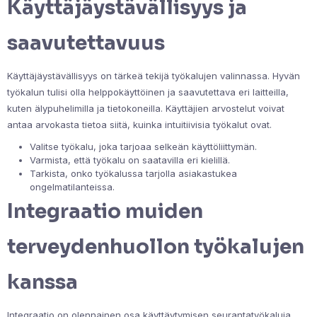
Käyttäjäystävällisyys ja
saavutettavuus
Käyttäjäystävällisyys on tärkeä tekijä työkalujen valinnassa. Hyvän
työkalun tulisi olla helppokäyttöinen ja saavutettava eri laitteilla,
kuten älypuhelimilla ja tietokoneilla. Käyttäjien arvostelut voivat
antaa arvokasta tietoa siitä, kuinka intuitiivisia työkalut ovat.
Valitse työkalu, joka tarjoaa selkeän käyttöliittymän.
Varmista, että työkalu on saatavilla eri kielillä.
Tarkista, onko työkalussa tarjolla asiakastukea
ongelmatilanteissa.
Integraatio muiden
terveydenhuollon työkalujen
kanssa
Integraatio on olennainen osa käyttäytymisen seurantatyökaluja.