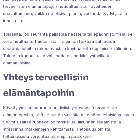
terveellisten elämäntapojen noudattamista. Tavoitteiden
saavuttaminen, vaikka ne olisivat pieniä, voi tuoda tyydytystä ja
innostusta.
Toisaalta, jos seuranta paljastaa haasteita tai epäonnistumisia, se
voi aiheuttaa turhautumista. Tällöin on tärkeää suhtautua
seurantatietoihin rakentavasti ja käyttää niitä oppimisen välineinä.
Tukea ja kannustusta voi saada esimerkiksi ystäviltä tai
ammattilaisilta.
Yhteys terveellisiin
elämäntapoihin
Käyttäytymisen seuranta on tiiviisti yhteydessä terveellisiin
elämäntapoihin, sillä se auttaa yksilöitä tekemään tietoisia valintoja.
Se voi sisältää ruokavalion tarkkailua, liikunnan lisäämistä ja
stressinhallintakeinojen kehittämistä. Tietoisuus omista
tottumuksista voi johtaa parempiin päätöksiin.