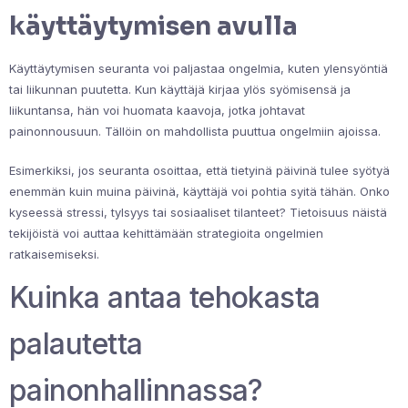
käyttäytymisen avulla
Käyttäytymisen seuranta voi paljastaa ongelmia, kuten ylensyöntiä
tai liikunnan puutetta. Kun käyttäjä kirjaa ylös syömisensä ja
liikuntansa, hän voi huomata kaavoja, jotka johtavat
painonnousuun. Tällöin on mahdollista puuttua ongelmiin ajoissa.
Esimerkiksi, jos seuranta osoittaa, että tietyinä päivinä tulee syötyä
enemmän kuin muina päivinä, käyttäjä voi pohtia syitä tähän. Onko
kyseessä stressi, tylsyys tai sosiaaliset tilanteet? Tietoisuus näistä
tekijöistä voi auttaa kehittämään strategioita ongelmien
ratkaisemiseksi.
Kuinka antaa tehokasta
palautetta
painonhallinnassa?