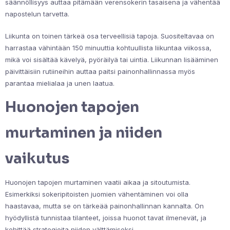
säännöllisyys auttaa pitämään verensokerin tasaisena ja vähentää
napostelun tarvetta.
Liikunta on toinen tärkeä osa terveellisiä tapoja. Suositeltavaa on
harrastaa vähintään 150 minuuttia kohtuullista liikuntaa viikossa,
mikä voi sisältää kävelyä, pyöräilyä tai uintia. Liikunnan lisääminen
päivittäisiin rutiineihin auttaa paitsi painonhallinnassa myös
parantaa mielialaa ja unen laatua.
Huonojen tapojen
murtaminen ja niiden
vaikutus
Huonojen tapojen murtaminen vaatii aikaa ja sitoutumista.
Esimerkiksi sokeripitoisten juomien vähentäminen voi olla
haastavaa, mutta se on tärkeää painonhallinnan kannalta. On
hyödyllistä tunnistaa tilanteet, joissa huonot tavat ilmenevät, ja
kehittää strategioita niiden välttämiseksi.