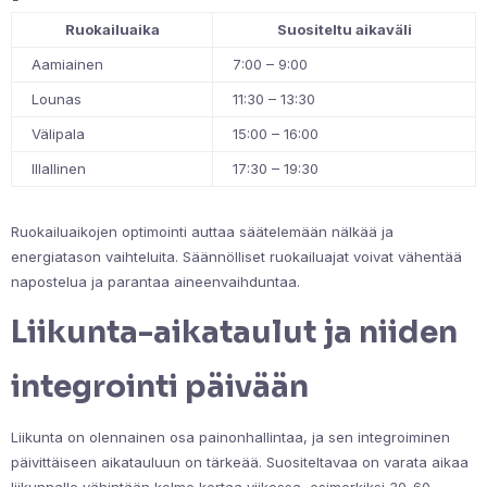
Ruokailuaika
Suositeltu aikaväli
Aamiainen
7:00 – 9:00
Lounas
11:30 – 13:30
Välipala
15:00 – 16:00
Illallinen
17:30 – 19:30
Ruokailuaikojen optimointi auttaa säätelemään nälkää ja
energiatason vaihteluita. Säännölliset ruokailuajat voivat vähentää
napostelua ja parantaa aineenvaihduntaa.
Liikunta-aikataulut ja niiden
integrointi päivään
Liikunta on olennainen osa painonhallintaa, ja sen integroiminen
päivittäiseen aikatauluun on tärkeää. Suositeltavaa on varata aikaa
liikunnalle vähintään kolme kertaa viikossa, esimerkiksi 30-60