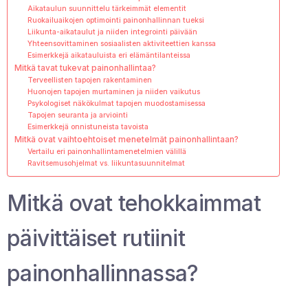
Aikataulun suunnittelu tärkeimmät elementit
Ruokailuaikojen optimointi painonhallinnan tueksi
Liikunta-aikataulut ja niiden integrointi päivään
Yhteensovittaminen sosiaalisten aktiviteettien kanssa
Esimerkkejä aikatauluista eri elämäntilanteissa
Mitkä tavat tukevat painonhallintaa?
Terveellisten tapojen rakentaminen
Huonojen tapojen murtaminen ja niiden vaikutus
Psykologiset näkökulmat tapojen muodostamisessa
Tapojen seuranta ja arviointi
Esimerkkejä onnistuneista tavoista
Mitkä ovat vaihtoehtoiset menetelmät painonhallintaan?
Vertailu eri painonhallintamenetelmien välillä
Ravitsemusohjelmat vs. liikuntasuunnitelmat
Mitkä ovat tehokkaimmat
päivittäiset rutiinit
painonhallinnassa?