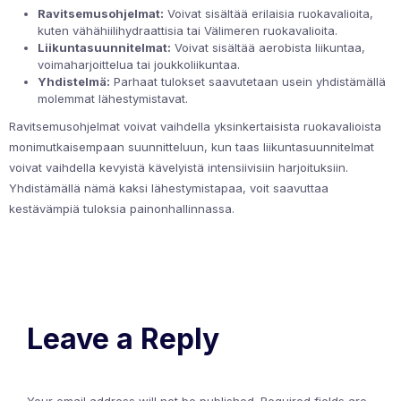
Ravitsemusohjelmat:
Voivat sisältää erilaisia ruokavalioita,
kuten vähähiilihydraattisia tai Välimeren ruokavalioita.
Liikuntasuunnitelmat:
Voivat sisältää aerobista liikuntaa,
voimaharjoittelua tai joukkoliikuntaa.
Yhdistelmä:
Parhaat tulokset saavutetaan usein yhdistämällä
molemmat lähestymistavat.
Ravitsemusohjelmat voivat vaihdella yksinkertaisista ruokavalioista
monimutkaisempaan suunnitteluun, kun taas liikuntasuunnitelmat
voivat vaihdella kevyistä kävelyistä intensiivisiin harjoituksiin.
Yhdistämällä nämä kaksi lähestymistapaa, voit saavuttaa
kestävämpiä tuloksia painonhallinnassa.
Leave a Reply