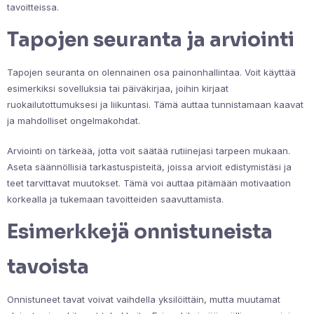
tavoitteissa.
Tapojen seuranta ja arviointi
Tapojen seuranta on olennainen osa painonhallintaa. Voit käyttää
esimerkiksi sovelluksia tai päiväkirjaa, joihin kirjaat
ruokailutottumuksesi ja liikuntasi. Tämä auttaa tunnistamaan kaavat
ja mahdolliset ongelmakohdat.
Arviointi on tärkeää, jotta voit säätää rutiinejasi tarpeen mukaan.
Aseta säännöllisiä tarkastuspisteitä, joissa arvioit edistymistäsi ja
teet tarvittavat muutokset. Tämä voi auttaa pitämään motivaation
korkealla ja tukemaan tavoitteiden saavuttamista.
Esimerkkejä onnistuneista
tavoista
Onnistuneet tavat voivat vaihdella yksilöittäin, mutta muutamat