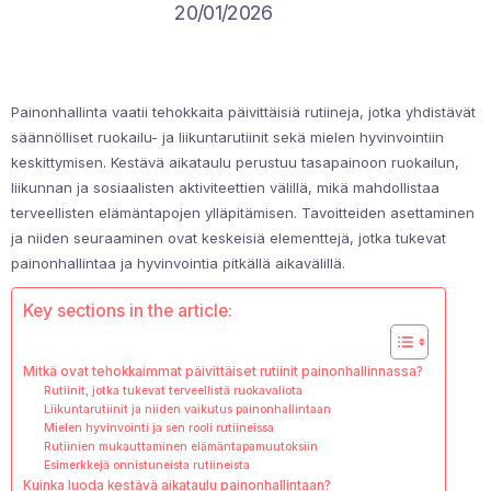
20/01/2026
Painonhallinta vaatii tehokkaita päivittäisiä rutiineja, jotka yhdistävät
säännölliset ruokailu- ja liikuntarutiinit sekä mielen hyvinvointiin
keskittymisen. Kestävä aikataulu perustuu tasapainoon ruokailun,
liikunnan ja sosiaalisten aktiviteettien välillä, mikä mahdollistaa
terveellisten elämäntapojen ylläpitämisen. Tavoitteiden asettaminen
ja niiden seuraaminen ovat keskeisiä elementtejä, jotka tukevat
painonhallintaa ja hyvinvointia pitkällä aikavälillä.
Key sections in the article:
Mitkä ovat tehokkaimmat päivittäiset rutiinit painonhallinnassa?
Rutiinit, jotka tukevat terveellistä ruokavaliota
Liikuntarutiinit ja niiden vaikutus painonhallintaan
Mielen hyvinvointi ja sen rooli rutiineissa
Rutiinien mukauttaminen elämäntapamuutoksiin
Esimerkkejä onnistuneista rutiineista
Kuinka luoda kestävä aikataulu painonhallintaan?