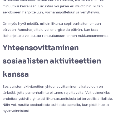
minuutiksi kerrallaan. Liikuntaa voi jakaa eri muotoihin, kuten
aerobiseen harjoitteluun, voimaharjoitteluun ja venyttelyyn.
On myös hyvä miettiä, milloin liikunta sopii parhaiten omaan
päivään. Aamuharjoittelu voi energisoida päivän, kun taas
iltaharjoittelu voi auttaa rentoutumaan ennen nukkumaanmenoa.
Yhteensovittaminen
sosiaalisten aktiviteettien
kanssa
Sosiaalisten aktiviteettien yhteensovittaminen aikatauluun on
tärkeää, jotta painonhallinta ei tunnu rajoittavalta. Voit esimerkiksi
ehdottaa ystäville yhteisiä liikuntasuorituksia tai terveellisiä illallisia.
Näin voit nauttia sosiaalisista suhteista samalla, kun pidät huolta
hyvinvoinnistasi.