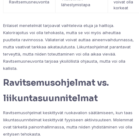
Ravitsemusneuvonta
voivat olla
lähestymistapa
korkeat
Erilaiset menetelmät tarjoavat vaihtelevia etuja ja haittoja.
Kalorirajoitus voi olla tehokasta, mutta se voi myös aiheuttaa
puutteita ravinnossa. Väliateriat voivat auttaa aineenvaihdunnassa,
mutta vaativat tarkkaa aikataulutusta. Liikuntaohjelmat parantavat
terveyttä, mutta niiden toteuttaminen voi olla aikaa vievää.
Ravitsemusneuvonta tarjoaa yksilöllistä ohjausta, mutta voi olla
kallista.
Ravitsemusohjelmat vs.
liikuntasuunnitelmat
Ravitsemusohjelmat keskittyvät ruokavalion säätämiseen, kun taas
liikuntasuunnitelmat keskittyvät fyysiseen aktiivisuuteen. Molemmat
ovat tärkeitä painonhallinnassa, mutta niiden yhdistäminen voi olla
erityisen tehokasta.