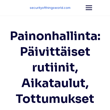
Skip
to
securityofthingsworld.com
content
Painonhallinta:
Päivittäiset
rutiinit,
Aikataulut,
Tottumukset