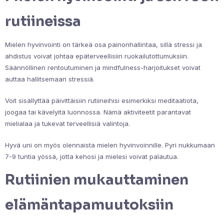
rutiineissa
Mielen hyvinvointi on tärkeä osa painonhallintaa, sillä stressi ja
ahdistus voivat johtaa epäterveellisiin ruokailutottumuksiin.
Säännöllinen rentoutuminen ja mindfulness-harjoitukset voivat
auttaa hallitsemaan stressiä.
Voit sisällyttää päivittäisiin rutiineihisi esimerkiksi meditaatiota,
joogaa tai kävelyitä luonnossa. Nämä aktiviteetit parantavat
mielialaa ja tukevat terveellisiä valintoja.
Hyvä uni on myös olennaista mielen hyvinvoinnille. Pyri nukkumaan
7-9 tuntia yössä, jotta kehosi ja mielesi voivat palautua.
Rutiinien mukauttaminen
elämäntapamuutoksiin