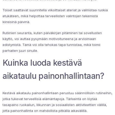
Toiset saattavat suunnitella viikoittaiset ateriat ja valmistaa ruokia
etukäteen, mikä helpottaa terveellisten valintojen tekemistä
kiireisinä päivinä.
Rutiinien seuranta, kuten päiväkirjan pitäminen tai sovellusten
käyttö, voi auttaa pysymään motivoituneena ja arvioimaan
edistymistä. Tämä voi olla tehokas tapa tunnistaa, mikä toimii
parhaiten juuri sinulle.
Kuinka luoda kestävä
aikataulu painonhallintaan?
Kestävä aikataulu painonhallintaan perustuu säännöllisiin rutiineihin,
jotka tukevat terveellisiä elämäntapoja. Tärkeintä on löytää
tasapaino ruokailun, liikunnan ja sosiaalisten aktiviteettien välillä,
jotta painonhallinta on mahdollista pitkällä aikavälillä.