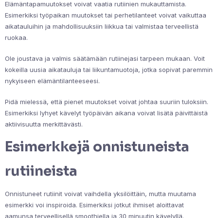
Elämäntapamuutokset voivat vaatia rutiinien mukauttamista.
Esimerkiksi työpaikan muutokset tai perhetilanteet voivat vaikuttaa
aikatauluihin ja mahdollisuuksiin liikkua tai valmistaa terveellistä
ruokaa.
Ole joustava ja valmis säätämään rutiinejasi tarpeen mukaan. Voit
kokeilla uusia aikatauluja tai liikuntamuotoja, jotka sopivat paremmin
nykyiseen elämäntilanteeseesi.
Pidä mielessä, että pienet muutokset voivat johtaa suuriin tuloksiin.
Esimerkiksi lyhyet kävelyt työpäivän aikana voivat lisätä päivittäistä
aktiivisuutta merkittävästi.
Esimerkkejä onnistuneista
rutiineista
Onnistuneet rutiinit voivat vaihdella yksilöittäin, mutta muutama
esimerkki voi inspiroida. Esimerkiksi jotkut ihmiset aloittavat
aamunsa terveellisellä smoothiella ja 30 minuutin kävelyllä.