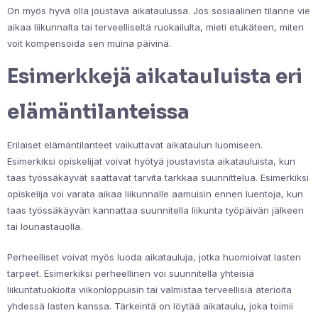
On myös hyvä olla joustava aikataulussa. Jos sosiaalinen tilanne vie
aikaa liikunnalta tai terveelliseltä ruokailulta, mieti etukäteen, miten
voit kompensoida sen muina päivinä.
Esimerkkejä aikatauluista eri
elämäntilanteissa
Erilaiset elämäntilanteet vaikuttavat aikataulun luomiseen.
Esimerkiksi opiskelijat voivat hyötyä joustavista aikatauluista, kun
taas työssäkäyvät saattavat tarvita tarkkaa suunnittelua. Esimerkiksi
opiskelija voi varata aikaa liikunnalle aamuisin ennen luentoja, kun
taas työssäkäyvän kannattaa suunnitella liikunta työpäivän jälkeen
tai lounastauolla.
Perheelliset voivat myös luoda aikatauluja, jotka huomioivat lasten
tarpeet. Esimerkiksi perheellinen voi suunnitella yhteisiä
liikuntatuokioita viikonloppuisin tai valmistaa terveellisiä aterioita
yhdessä lasten kanssa. Tärkeintä on löytää aikataulu, joka toimii