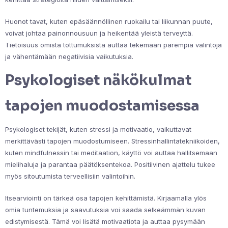
Huonot tavat, kuten epäsäännöllinen ruokailu tai liikunnan puute,
voivat johtaa painonnousuun ja heikentää yleistä terveyttä.
Tietoisuus omista tottumuksista auttaa tekemään parempia valintoja
ja vähentämään negatiivisia vaikutuksia.
Psykologiset näkökulmat
tapojen muodostamisessa
Psykologiset tekijät, kuten stressi ja motivaatio, vaikuttavat
merkittävästi tapojen muodostumiseen. Stressinhallintatekniikoiden,
kuten mindfulnessin tai meditaation, käyttö voi auttaa hallitsemaan
mielihaluja ja parantaa päätöksentekoa. Positiivinen ajattelu tukee
myös sitoutumista terveellisiin valintoihin.
Itsearviointi on tärkeä osa tapojen kehittämistä. Kirjaamalla ylös
omia tuntemuksia ja saavutuksia voi saada selkeämmän kuvan
edistymisestä. Tämä voi lisätä motivaatiota ja auttaa pysymään