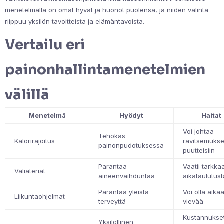
menetelmällä on omat hyvät ja huonot puolensa, ja niiden valinta
riippuu yksilön tavoitteista ja elämäntavoista.
Vertailu eri
painonhallintamenetelmien
välillä
Menetelmä
Hyödyt
Haitat
Voi johtaa
Tehokas
Kalorirajoitus
ravitsemuksel
painonpudotuksessa
puutteisiin
Parantaa
Vaatii tarkka
Väliateriat
aineenvaihduntaa
aikataulutus
Parantaa yleistä
Voi olla aika
Liikuntaohjelmat
terveyttä
vievää
Kustannukse
Yksilöllinen