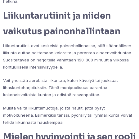
hetkinä.
Liikuntarutiinit ja niiden
vaikutus painonhallintaan
Liikuntarutiinit ovat keskeisiä painonhallinnassa, sillä säännöllinen
liikunta auttaa polttamaan kaloreita ja parantaa aineenvaihduntaa.
Suositeltavaa on harjoitella vähintään 150-300 minuuttia viikossa
kohtuullisella intensiivisyydellä.
Voit yhdistää aerobista liikuntaa, kuten kävelyä tai juoksua,
lihaskuntoharjoituksiin. Tämä monipuolisuus parantaa
kokonaisvaltaista kuntoa ja edistää rasvanpolttoa.
Muista valita liikuntamuotoja, joista nautit, jotta pysyt
motivoituneena. Esimerkiksi tanssi, pyöräily tai ryhmäliikunta voivat
tehdä liikunnasta hauskempaa.
Mielen hyvinvointi ja sen rooli