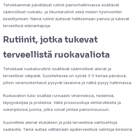
Tehokkaimmat päivittäiset rutiinit painonhallinnassa sisältävät
säännölliset ruokailu- ja liikuntarutiinit sekä mielen hyvinvointiin
keskittymisen. Nämä rutiinit auttavat hallitsemaan painoa ja tukevat
terveellisiä elämäntapoja.
Rutiinit, jotka tukevat
terveellistä ruokavaliota
Tehokkaat ruokailurutiinit sisältävät säännölliset ateriat ja
terveelliset välipalat. Suositeltavaa on syödä 3-5 kertaa päivässä,
jolloin verensokeritasot pysyvät tasaisina ja nälkä pysyy hallinnassa.
Ruokavalion tulisi sisältää runsaasti vihanneksia, hedelmiä,
täysjyväviljaa ja proteiinia. Vältä prosessoituja elintarvikkeita ja
sokeripitoisia juomia, jotka voivat johtaa painonnousuun.
Suunnittele ateriat etukäteen ja pidä terveellisiä vaihtoehtoja
saatavilla. Tämä auttaa välttämään epäterveellisiä valintoja kiireisinä