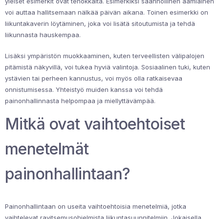
yleiset esimerkit ovat tehokkaita. Esimerkiksi säännöllinen aamiainen
voi auttaa hallitsemaan nälkää päivän aikana. Toinen esimerkki on
liikuntakaverin löytäminen, joka voi lisätä sitoutumista ja tehdä
liikunnasta hauskempaa.
Lisäksi ympäristön muokkaaminen, kuten terveellisten välipalojen
pitämistä näkyvillä, voi tukea hyviä valintoja. Sosiaalinen tuki, kuten
ystävien tai perheen kannustus, voi myös olla ratkaisevaa
onnistumisessa. Yhteistyö muiden kanssa voi tehdä
painonhallinnasta helpompaa ja miellyttävämpää.
Mitkä ovat vaihtoehtoiset
menetelmät
painonhallintaan?
Painonhallintaan on useita vaihtoehtoisia menetelmiä, jotka
vaihtelevat ravitsemusohjelmista liikuntasuunnitelmiin. Jokaisella