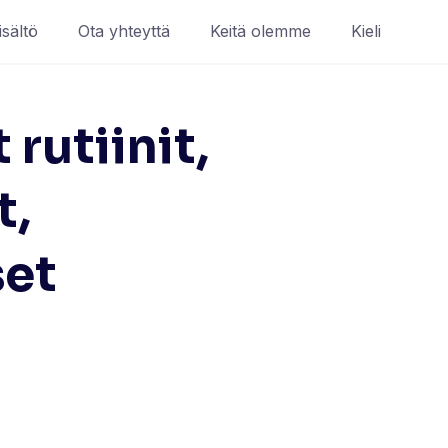
isältö
Ota yhteyttä
Keitä olemme
Kieli
 rutiinit,
t,
et