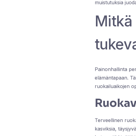
muistutuksia juoda
Mitkä 
tukeva
Painonhallinta peru
elämäntapaan. Tär
ruokailuaikojen op
Ruokava
Terveellinen ruoka
kasviksia, täysjyv