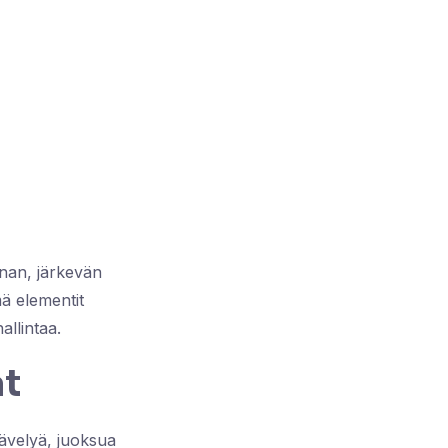
nnan, järkevän
mä elementit
allintaa.
at
kävelyä, juoksua