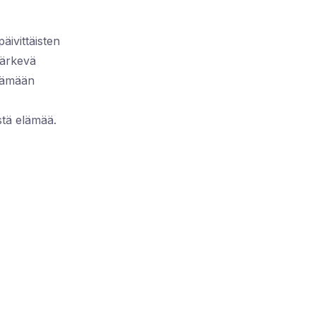
äivittäisten
järkevä
itämään
stä elämää.