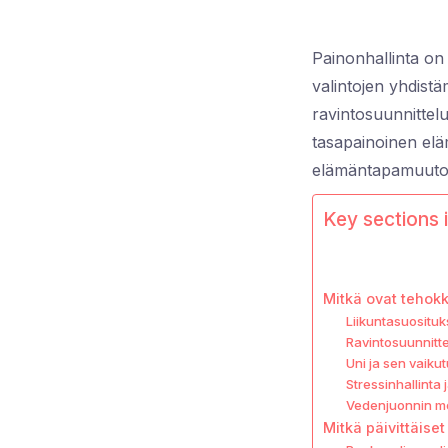
Painonhallinta on m
valintojen yhdist
ravintosuunnittel
tasapainoinen elä
elämäntapamuutoksi
Key sections i
Mitkä ovat tehokk
Liikuntasuosituk
Ravintosuunnittel
Uni ja sen vaiku
Stressinhallinta 
Vedenjuonnin me
Mitkä päivittäise