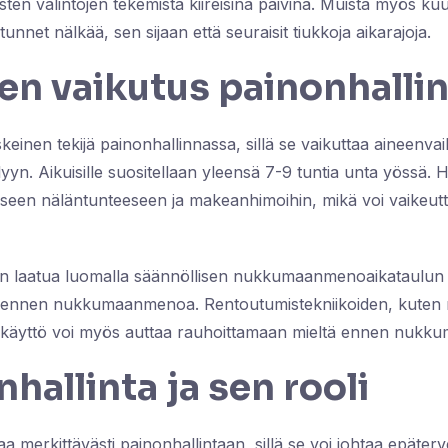
isten valintojen tekemistä kiireisinä päivinä. Muista myös ku
tunnet nälkää, sen sijaan että seuraisit tiukkoja aikarajoja.
sen vaikutus painonhalli
skeinen tekijä painonhallinnassa, sillä se vaikuttaa aineenva
yn. Aikuisille suositellaan yleensä 7-9 tuntia unta yössä. 
eseen näläntunteeseen ja makeanhimoihin, mikä voi vaikeut
n laatua luomalla säännöllisen nukkumaanmenoaikataulun j
ä ennen nukkumaanmenoa. Rentoutumistekniikoiden, kuten m
 käyttö voi myös auttaa rauhoittamaan mieltä ennen nuk
nhallinta ja sen rooli
aa merkittävästi painonhallintaan, sillä se voi johtaa epäterve