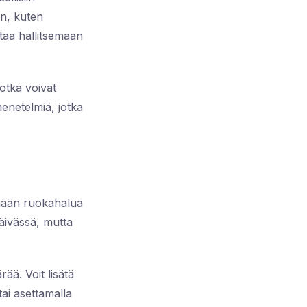
en, kuten
ttaa hallitsemaan
jotka voivat
menetelmiä, jotka
emään ruokahalua
päivässä, mutta
ä. Voit lisätä
tai asettamalla