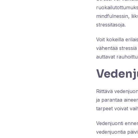
ruokailutottumuksi
mindfulnessin, lii
stressitasoja.
Voit kokeilla erila
vähentää stressiä 
auttavat rauhoitt
Vedenj
Riittävä vedenjuo
ja parantaa aineen
tarpeet voivat va
Vedenjuonti ennen
vedenjuontia päivit