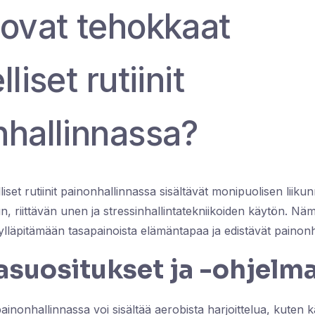
 ovat tehokkaat
liset rutiinit
nhallinnassa?
iset rutiinit painonhallinnassa sisältävät monipuolisen liiku
n, riittävän unen ja stressinhallintatekniikoiden käytön. Nä
ylläpitämään tasapainoista elämäntapaa ja edistävät painonh
asuositukset ja -ohjelm
ainonhallinnassa voi sisältää aerobista harjoittelua, kuten 