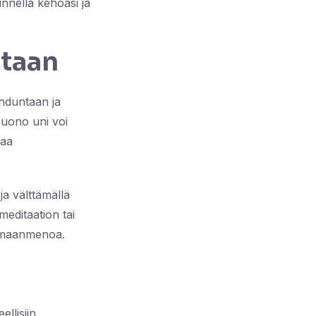
unnella kehoasi ja
ntaan
ihduntaan ja
Huono uni voi
taa
a välttämällä
editaation tai
kumaanmenoa.
ellisiin