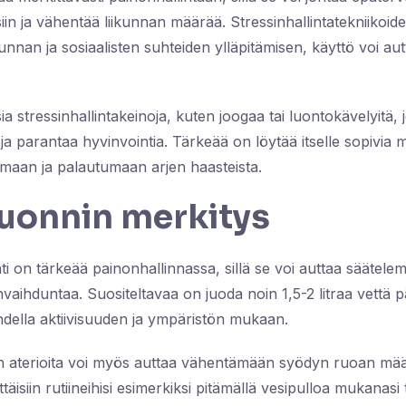
in ja vähentää liikunnan määrää. Stressinhallintatekniikoid
kunnan ja sosiaalisten suhteiden ylläpitämisen, käyttö voi au
isia stressinhallintakeinoja, kuten joogaa tai luontokävelyitä, 
ja parantaa hyvinvointia. Tärkeää on löytää itselle sopivia 
umaan ja palautumaan arjen haasteista.
uonnin merkitys
nti on tärkeää painonhallinnassa, sillä se voi auttaa säätel
vaihduntaa. Suositeltavaa on juoda noin 1,5-2 litraa vettä 
ihdella aktiivisuuden ja ympäristön mukaan.
 aterioita voi myös auttaa vähentämään syödyn ruoan määrä
täisiin rutiineihisi esimerkiksi pitämällä vesipulloa mukanasi 