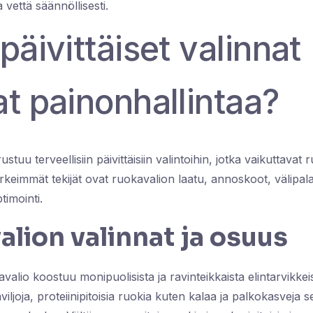
 vettä säännöllisesti.
päivittäiset valinnat
t painonhallintaa?
stuu terveellisiin päivittäisiin valintoihin, jotka vaikuttavat
keimmät tekijät ovat ruokavalion laatu, annoskoot, välipala
timointi.
lion valinnat ja osuus
valio koostuu monipuolisista ja ravinteikkaista elintarvikkei
äviljoja, proteiinipitoisia ruokia kuten kalaa ja palkokasveja 