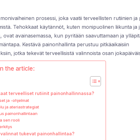
onivaiheinen prosessi, joka vaatii terveellisten rutiinien ja p
ämistä. Tehokkaat käytännöt, kuten monipuolinen liikunta ja 
u, ovat avainasemassa, kun pyritään saavuttamaan ja ylläp
mäntapa. Kestävä painonhallinta perustuu pitkäaikaisiin
in, jotka tekevät terveellisistä valinnoista osan jokapäiväi
n the article:
aat terveelliset rutiinit painonhallinnassa?
set ja -ohjelmat
u ja ateriastrategiat
tus painonhallintaan
ja sen rooli
rkitys
t valinnat tukevat painonhallintaa?