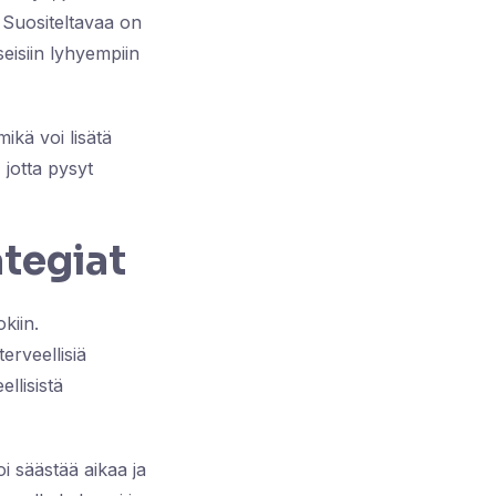
. Suositeltavaa on
eisiin lyhyempiin
mikä voi lisätä
 jotta pysyt
ategiat
kiin.
terveellisiä
llisistä
i säästää aikaa ja