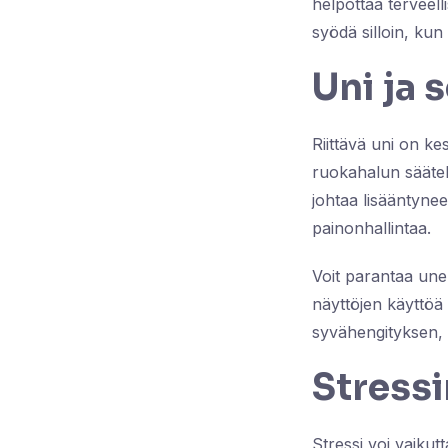
helpottaa terveell
syödä silloin, kun 
Uni ja 
Riittävä uni on ke
ruokahalun säätely
johtaa lisääntyne
painonhallintaa.
Voit parantaa une
näyttöjen käyttö
syvähengityksen,
Stressi
Stressi voi vaikutt