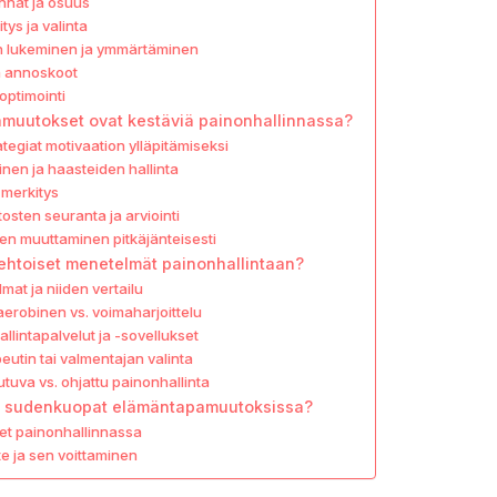
nnat ja osuus
tys ja valinta
en lukeminen ja ymmärtäminen
ja annoskoot
optimointi
muutokset ovat kestäviä painonhallinnassa?
ategiat motivaation ylläpitämiseksi
inen ja haasteiden hallinta
 merkitys
sten seuranta ja arviointi
ojen muuttaminen pitkäjänteisesti
oehtoiset menetelmät painonhallintaan?
mat ja niiden vertailu
erobinen vs. voimaharjoittelu
allintapalvelut ja -sovellukset
utin tai valmentajan valinta
utuva vs. ohjattu painonhallinta
et sudenkuopat elämäntapamuutoksissa?
eet painonhallinnassa
e ja sen voittaminen