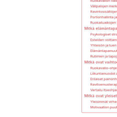
Ruokavalion vali
Välipalojen merki
Ravintosisältöj
Portionhallinta 
Ruokailuaikojen 
Mitkä elämäntapa
Psykologiset str
Esteiden voittam
Yhteisön ja tuen
Elämäntapamuuto
Rutiinien ja tap
Mitkä ovat vaiht
Ruokavalio-ohjel
Liikuntamuodot a
Erilaiset painonh
Ravitsemusterape
Vertailu itseohja
Mitkä ovat yleis
Yleisimmät virh
Motivaation puut