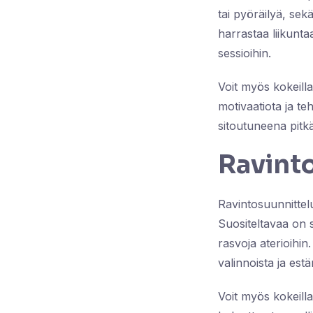
tai pyöräilyä, sek
harrastaa liikunta
sessioihin.
Voit myös kokeilla 
motivaatiota ja te
sitoutuneena pitkäl
Ravinto
Ravintosuunnittelu
Suositeltavaa on si
rasvoja aterioihin
valinnoista ja est
Voit myös kokeilla