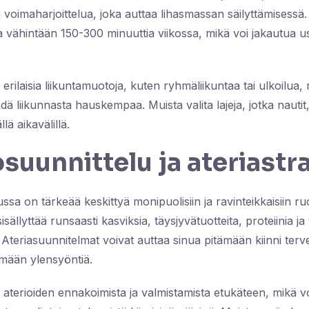
ä voimaharjoittelua, joka auttaa lihasmassan säilyttämisessä
a vähintään 150-300 minuuttia viikossa, mikä voi jakautua us
erilaisia liikuntamuotoja, kuten ryhmäliikuntaa tai ulkoilua, 
hdä liikunnasta hauskempaa. Muista valita lajeja, jotka nautit,
lä aikavälillä.
suunnittelu ja ateriastr
ssa on tärkeää keskittyä monipuolisiin ja ravinteikkaisiin ruo
sällyttää runsaasti kasviksia, täysjyvätuotteita, proteiinia ja 
. Ateriasuunnitelmat voivat auttaa sinua pitämään kiinni tervee
ämään ylensyöntiä.
 aterioiden ennakoimista ja valmistamista etukäteen, mikä vo