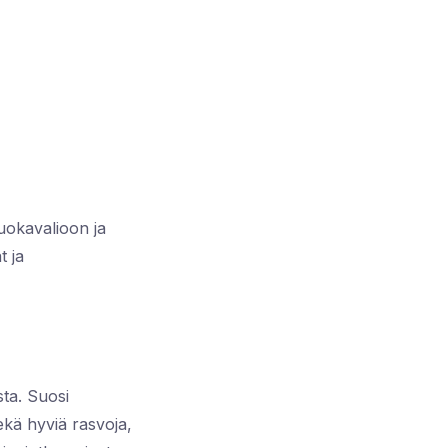
 ruokavalioon ja
t ja
sta. Suosi
sekä hyviä rasvoja,