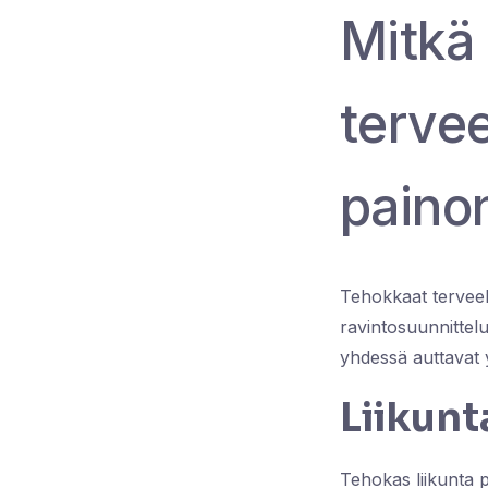
Mitkä
terveel
paino
Tehokkaat terveell
ravintosuunnittelu
yhdessä auttavat 
Liikunt
Tehokas liikunta p